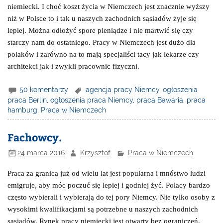
niemiecki. I choć koszt życia w Niemczech jest znacznie wyższy
niż w Polsce to i tak u naszych zachodnich sąsiadów żyje się
lepiej. Można odłożyć spore pieniądze i nie martwić się czy
starczy nam do ostatniego. Pracy w Niemczech jest dużo dla
polaków i zarówno na to mają specjaliści tacy jak lekarze czy
architekci jak i zwykli pracownic fizyczni.
50 komentarzy
agencja pracy Niemcy
,
ogłoszenia
praca Berlin
,
ogłoszenia praca Niemcy
,
praca Bawaria
,
praca
hamburg
,
Praca w Niemczech
Fachowcy.
24 marca 2016
Krzysztof
Praca w Niemczech
Praca za granicą już od wielu lat jest popularna i mnóstwo ludzi
emigruje, aby móc poczuć się lepiej i godniej żyć. Polacy bardzo
często wybierali i wybierają do tej pory Niemcy. Nie tylko osoby z
wysokimi kwalifikacjami są potrzebne u naszych zachodnich
sąsiadów. Rynek pracy niemiecki jest otwarty bez ograniczeń.