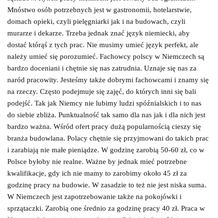
Mnóstwo osób potrzebnych jest w gastronomii, hotelarstwie,
domach opieki, czyli pielęgniarki jak i na budowach, czyli
murarze i dekarze. Trzeba jednak znać język niemiecki, aby
dostać którąś z tych prac. Nie musimy umieć język perfekt, ale
należy umieć się porozumieć. Fachowcy polscy w Niemczech są
bardzo doceniani i chętnie się nas zatrudnia. Uznaje się nas za
naród pracowity. Jesteśmy także dobrymi fachowcami i znamy się
na rzeczy. Często podejmuje się zajęć, do których inni się bali
podejść. Tak jak Niemcy nie lubimy ludzi spóźnialskich i to nas
do siebie zbliża. Punktualność tak samo dla nas jak i dla nich jest
bardzo ważna. Wśród ofert pracy dużą popularnością cieszy się
branża budowlana. Polacy chętnie się przyjmowani do takich prac
i zarabiają nie małe pieniądze. W godzinę zarobią 50-60 zł, co w
Polsce byłoby nie realne. Ważne by jednak mieć potrzebne
kwalifikacje, gdy ich nie mamy to zarobimy około 45 zł za
godzinę pracy na budowie. W zasadzie to też nie jest niska suma.
W Niemczech jest zapotrzebowanie także na pokojówki i
sprzątaczki. Zarobią one średnio za godzinę pracy 40 zł. Praca w