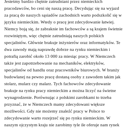
Jesteśmy bardzo chętnie zatrudniani przez niemieckich
pracodawców, bo ceni się naszą pracę. Decydując się na wyjazd
za pracą do naszych sąsiadów zachodnich warto podszkolić się w
języku niemieckim. Wtedy o pracę jest zdecydowanie łatwiej.
Niemcy boją się, że zabraknie im fachowców a są krajem świetnie
rozwiniętym, więc chętnie zatrudniają naszych polskich
specjalistów. Głównie brakuje inżynierów oraz informatyków. Te
dwa zawody mają naprawdę dobrze na rynku niemieckim i
potrafią zarobić około 13 000 za miesiąc pracy. W Niemczech
także jest zapotrzebowanie na mechaników, elektryków,
specjalistów od handlu oraz pracowników biurowych. W branży
budowlanej na pewno pracę dostaną osoby z zawodem takim jak
stolarz, mularz czy malarz. Tych fachowców zdecydowanie
brakuje na rynku pracy niemieckim a można liczyć na świetne
wynagrodzenie. Porównując z polskimi zarobkami to trzeba
przyznać, że w Niemczech mamy zdecydowani większe
możliwości. Gdy nie możemy znaleźć pracy w Polsce to
zdecydowanie warto rozejrzeć się po rynku niemieckim. W
naszym ojczystym kraju nie zarobimy tyle ile oferuje nam rynek