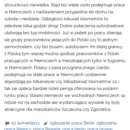
stosunkowo niewielka. Stąd też wiele osób podejmuje pracę
w Niemczech z nastawieniem przyjazdów do domu na
sobotę i niedzielę. Odległości kilkuset kilometrów to
zaledwie kilka godzin drogi. Dobre połączenia autostradowe
ułatwiają ten typ mobilności. Już w piątek po pracy zbierają
się grupy pracowników jadących do Polski czy to jednym
samochodem, czy też busem, autobusem. Im bliżej granicy
z Polską tym więcej można spotkać pracowników z Polski
pracujących w Niemczech a mieszkających tylko w tygodniu
w Niemczech. Polacy z pasa przygranicznego często
podejmują na stałe pracę w Niemczech codziennie
dojeżdżają po kilkanaście czy kilkadziesiąt kilometrów co i
tak się opłaca bardzie niżeli pensja oferowana na polskim
rynku pracy. Stawki niemiecki we wschodnich Niemczech są
niższe niż na zachodzie ale wystarczająco wysokie by były
atrakcyjne dla mieszkańców Szczecina czy Zgorzelca.
50 komentarzy
ogłoszenia praca Berlin
,
ogłoszenia
praca Niemcy
,
praca Bawaria
,
praca berlin
,
praca browar