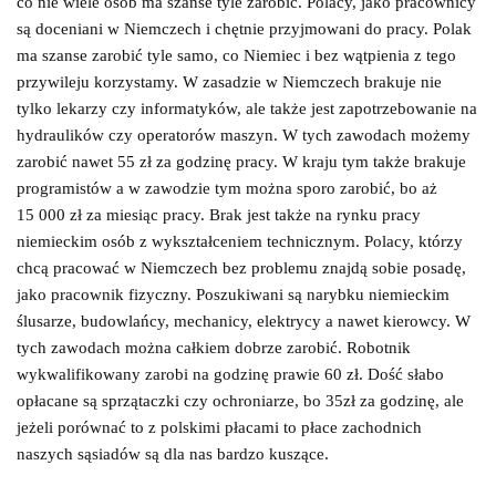
co nie wiele osób ma szanse tyle zarobić. Polacy, jako pracownicy
są doceniani w Niemczech i chętnie przyjmowani do pracy. Polak
ma szanse zarobić tyle samo, co Niemiec i bez wątpienia z tego
przywileju korzystamy. W zasadzie w Niemczech brakuje nie
tylko lekarzy czy informatyków, ale także jest zapotrzebowanie na
hydraulików czy operatorów maszyn. W tych zawodach możemy
zarobić nawet 55 zł za godzinę pracy. W kraju tym także brakuje
programistów a w zawodzie tym można sporo zarobić, bo aż
15 000 zł za miesiąc pracy. Brak jest także na rynku pracy
niemieckim osób z wykształceniem technicznym. Polacy, którzy
chcą pracować w Niemczech bez problemu znajdą sobie posadę,
jako pracownik fizyczny. Poszukiwani są narybku niemieckim
ślusarze, budowlańcy, mechanicy, elektrycy a nawet kierowcy. W
tych zawodach można całkiem dobrze zarobić. Robotnik
wykwalifikowany zarobi na godzinę prawie 60 zł. Dość słabo
opłacane są sprzątaczki czy ochroniarze, bo 35zł za godzinę, ale
jeżeli porównać to z polskimi płacami to płace zachodnich
naszych sąsiadów są dla nas bardzo kuszące.