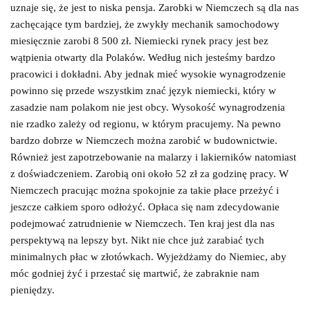
uznaje się, że jest to niska pensja. Zarobki w Niemczech są dla nas
zachęcające tym bardziej, że zwykły mechanik samochodowy
miesięcznie zarobi 8 500 zł. Niemiecki rynek pracy jest bez
wątpienia otwarty dla Polaków. Według nich jesteśmy bardzo
pracowici i dokładni. Aby jednak mieć wysokie wynagrodzenie
powinno się przede wszystkim znać język niemiecki, który w
zasadzie nam polakom nie jest obcy. Wysokość wynagrodzenia
nie rzadko zależy od regionu, w którym pracujemy. Na pewno
bardzo dobrze w Niemczech można zarobić w budownictwie.
Również jest zapotrzebowanie na malarzy i lakierników natomiast
z doświadczeniem. Zarobią oni około 52 zł za godzinę pracy. W
Niemczech pracując można spokojnie za takie płace przeżyć i
jeszcze całkiem sporo odłożyć. Opłaca się nam zdecydowanie
podejmować zatrudnienie w Niemczech. Ten kraj jest dla nas
perspektywą na lepszy byt. Nikt nie chce już zarabiać tych
minimalnych płac w złotówkach. Wyjeżdżamy do Niemiec, aby
móc godniej żyć i przestać się martwić, że zabraknie nam
pieniędzy.