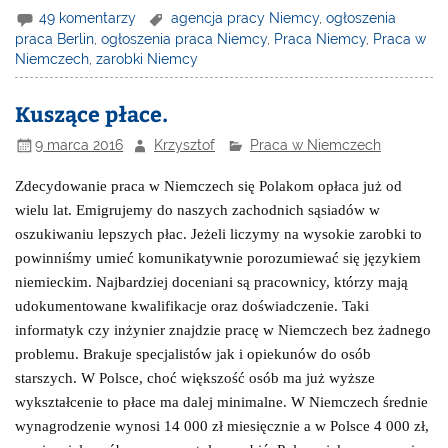
49 komentarzy
agencja pracy Niemcy
,
ogłoszenia
praca Berlin
,
ogłoszenia praca Niemcy
,
Praca Niemcy
,
Praca w
Niemczech
,
zarobki Niemcy
Kuszące płace.
9 marca 2016
Krzysztof
Praca w Niemczech
Zdecydowanie praca w Niemczech się Polakom opłaca już od
wielu lat. Emigrujemy do naszych zachodnich sąsiadów w
oszukiwaniu lepszych płac. Jeżeli liczymy na wysokie zarobki to
powinniśmy umieć komunikatywnie porozumiewać się językiem
niemieckim. Najbardziej doceniani są pracownicy, którzy mają
udokumentowane kwalifikacje oraz doświadczenie. Taki
informatyk czy inżynier znajdzie pracę w Niemczech bez żadnego
problemu. Brakuje specjalistów jak i opiekunów do osób
starszych. W Polsce, choć większość osób ma już wyższe
wykształcenie to płace ma dalej minimalne. W Niemczech średnie
wynagrodzenie wynosi 14 000 zł miesięcznie a w Polsce 4 000 zł,