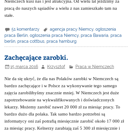
Niemczech kusi nas i jest atrakcyjna. Od wielu lat jeździmy za
pracą do naszych sąsiadów a wielu z nas zamieszkało tam na
stałe.
51 komentarzy
agencja pracy Niemcy
,
ogłoszenia
praca Berlin
,
ogłoszenia praca Niemcy
,
praca Bawaria
,
praca
berlin
,
praca cottbus
,
praca hamburg
Zachęcające zarobki.
15 marca 2016
Krzysztof
Praca w Niemczech
Nie da się ukryć, że dla nas Polaków zarobki w Niemczech są
bardzo zachęcające i w Polsce za wykonywanie tego samego
zajęcia zarobilibyśmy znacznie mniej. W Niemczech jest duże
zapotrzebowanie na wykwalifikowanych i doświadczonych
lekarzy. Możemy zarobić nawet 20 000 zł za miesiąc pracy. To
bardzo dużo dla polaka. Tak samo bardzo potrzebni są
informatycy oni zaś potrafią miesięcznie zarobić około 17 000 zł
za miesiąc pracy. Kelnerzy zarabiają zaś 5 300 zł miesięcznie i