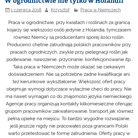
W ogrodnictwie nie tylko w Holandii
1 czerwca 2018
Krzysztof
Praca w Niemczech
Praca w ogrodnictwie, przy kwiatach i roślinach za granicą
kojarzy się większości osób jedynie z Holandią, tymczasem
również Niemcy są producentami sporej ilości roślin.
Producenci chętnie zatrudniają polskich pracowników przy
pracach ogrodniczych, zwykle przy pielęgnacji roślin jak
podlewanie, nawożenie, przycinanie, konfekcjonowanie itp.
Taka praca w Niemczech może okazać się ciekawym
doświadczeniem. Nie są potrzebne żadne kwalifikacje ani
też kierunkowe wykształcenie. Większość ofert pracy
obejmuje wymogi dotyczące wyłącznie chęci do pracy. Nie
ma nawet wymagań co do znajomości języka niemieckiego.
Agencje pracy organizują kontakty kilkomiesięczne oferując
grupom pracowników zakwaterowanie, transport jak również
pełną opiekę na miejscu. To bardzo wygodne rozwiązanie,
jeśli jeszcze nigdy nie pracowałeś poza granicami Polski
warto przetestować te formę zatrudnienia. Oferty pracy w