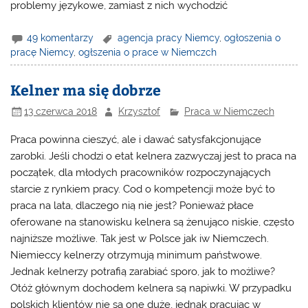
problemy językowe, zamiast z nich wychodzić
49 komentarzy
agencja pracy Niemcy
,
ogłoszenia o
pracę Niemcy
,
ogłszenia o prace w Niemczch
Kelner ma się dobrze
13 czerwca 2018
Krzysztof
Praca w Niemczech
Praca powinna cieszyć, ale i dawać satysfakcjonujące
zarobki. Jeśli chodzi o etat kelnera zazwyczaj jest to praca na
początek, dla młodych pracowników rozpoczynających
starcie z rynkiem pracy. Cod o kompetencji może być to
praca na lata, dlaczego nią nie jest? Ponieważ płace
oferowane na stanowisku kelnera są żenująco niskie, często
najniższe możliwe. Tak jest w Polsce jak iw Niemczech.
Niemieccy kelnerzy otrzymują minimum państwowe.
Jednak kelnerzy potrafią zarabiać sporo, jak to możliwe?
Otóż głównym dochodem kelnera są napiwki. W przypadku
polskich klientów nie są one duże, jednak pracując w