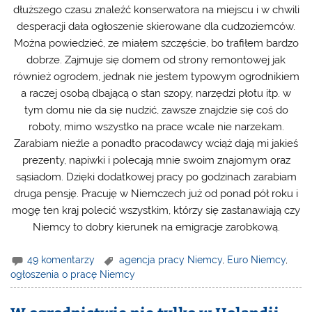
dłuższego czasu znaleźć konserwatora na miejscu i w chwili
desperacji dała ogłoszenie skierowane dla cudzoziemców.
Można powiedzieć, ze miałem szczęście, bo trafiłem bardzo
dobrze. Zajmuje się domem od strony remontowej jak
również ogrodem, jednak nie jestem typowym ogrodnikiem
a raczej osobą dbającą o stan szopy, narzędzi płotu itp. w
tym domu nie da się nudzić, zawsze znajdzie się coś do
roboty, mimo wszystko na prace wcale nie narzekam.
Zarabiam nieźle a ponadto pracodawcy wciąż dają mi jakieś
prezenty, napiwki i polecają mnie swoim znajomym oraz
sąsiadom. Dzięki dodatkowej pracy po godzinach zarabiam
druga pensję. Pracuję w Niemczech już od ponad pół roku i
mogę ten kraj polecić wszystkim, którzy się zastanawiają czy
Niemcy to dobry kierunek na emigracje zarobkową.
49 komentarzy
agencja pracy Niemcy
,
Euro Niemcy
,
ogłoszenia o pracę Niemcy