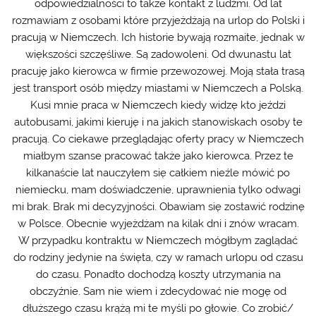
odpowiedzialności to także kontakt z ludźmi. Od lat
rozmawiam z osobami które przyjeżdżają na urlop do Polski i
pracują w Niemczech. Ich historie bywają rozmaite, jednak w
większości szczęśliwe. Są zadowoleni. Od dwunastu lat
pracuję jako kierowca w firmie przewozowej. Moją stała trasą
jest transport osób między miastami w Niemczech a Polską.
Kusi mnie praca w Niemczech kiedy widzę kto jeździ
autobusami, jakimi kieruję i na jakich stanowiskach osoby te
pracują. Co ciekawe przeglądając oferty pracy w Niemczech
miałbym szanse pracować także jako kierowca. Przez te
kilkanaście lat nauczyłem się całkiem nieźle mówić po
niemiecku, mam doświadczenie, uprawnienia tylko odwagi
mi brak. Brak mi decyzyjności. Obawiam się zostawić rodzinę
w Polsce. Obecnie wyjeżdżam na kilak dni i znów wracam.
W przypadku kontraktu w Niemczech mógłbym zaglądać
do rodziny jedynie na święta, czy w ramach urlopu od czasu
do czasu. Ponadto dochodzą koszty utrzymania na
obczyźnie. Sam nie wiem i zdecydować nie mogę od
dłuższego czasu krążą mi te myśli po głowie. Co zrobić/