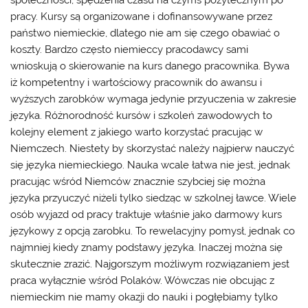
pracy. Kursy są organizowane i dofinansowywane przez
państwo niemieckie, dlatego nie am się czego obawiać o
koszty. Bardzo często niemieccy pracodawcy sami
wnioskują o skierowanie na kurs danego pracownika. Bywa
iż kompetentny i wartościowy pracownik do awansu i
wyższych zarobków wymaga jedynie przyuczenia w zakresie
języka. Różnorodność kursów i szkoleń zawodowych to
kolejny element z jakiego warto korzystać pracując w
Niemczech. Niestety by skorzystać należy najpierw nauczyć
się języka niemieckiego. Nauka wcale łatwa nie jest, jednak
pracując wśród Niemców znacznie szybciej się można
języka przyuczyć niżeli tylko siedząc w szkolnej ławce. Wiele
osób wyjazd od pracy traktuje właśnie jako darmowy kurs
językowy z opcją zarobku. To rewelacyjny pomysł, jednak co
najmniej kiedy znamy podstawy języka. Inaczej można się
skutecznie zrazić. Najgorszym możliwym rozwiązaniem jest
praca wyłącznie wśród Polaków. Wówczas nie obcując z
niemieckim nie mamy okazji do nauki i pogłębiamy tylko