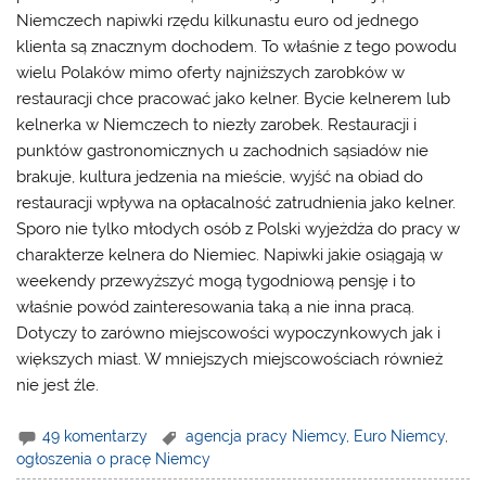
Niemczech napiwki rzędu kilkunastu euro od jednego
klienta są znacznym dochodem. To właśnie z tego powodu
wielu Polaków mimo oferty najniższych zarobków w
restauracji chce pracować jako kelner. Bycie kelnerem lub
kelnerka w Niemczech to niezły zarobek. Restauracji i
punktów gastronomicznych u zachodnich sąsiadów nie
brakuje, kultura jedzenia na mieście, wyjść na obiad do
restauracji wpływa na opłacalność zatrudnienia jako kelner.
Sporo nie tylko młodych osób z Polski wyjeżdża do pracy w
charakterze kelnera do Niemiec. Napiwki jakie osiągają w
weekendy przewyższyć mogą tygodniową pensję i to
właśnie powód zainteresowania taką a nie inna pracą.
Dotyczy to zarówno miejscowości wypoczynkowych jak i
większych miast. W mniejszych miejscowościach również
nie jest źle.
49 komentarzy
agencja pracy Niemcy
,
Euro Niemcy
,
ogłoszenia o pracę Niemcy