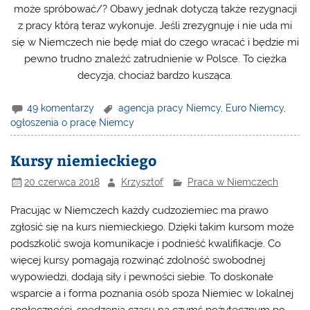
może spróbować/? Obawy jednak dotyczą także rezygnacji
z pracy którą teraz wykonuje. Jeśli zrezygnuję i nie uda mi
się w Niemczech nie będę miał do czego wracać i będzie mi
pewno trudno znaleźć zatrudnienie w Polsce. To ciężka
decyzja, chociaż bardzo kusząca.
49 komentarzy
agencja pracy Niemcy
,
Euro Niemcy
,
ogłoszenia o pracę Niemcy
Kursy niemieckiego
20 czerwca 2018
Krzysztof
Praca w Niemczech
Pracując w Niemczech każdy cudzoziemiec ma prawo
zgłosić się na kurs niemieckiego. Dzięki takim kursom może
podszkolić swoja komunikacje i podnieść kwalifikacje. Co
więcej kursy pomagają rozwinąć zdolność swobodnej
wypowiedzi, dodają siły i pewności siebie. To doskonałe
wsparcie a i forma poznania osób spoza Niemiec w lokalnej
społeczności, spędzenia czasu na czymś pożytecznym po