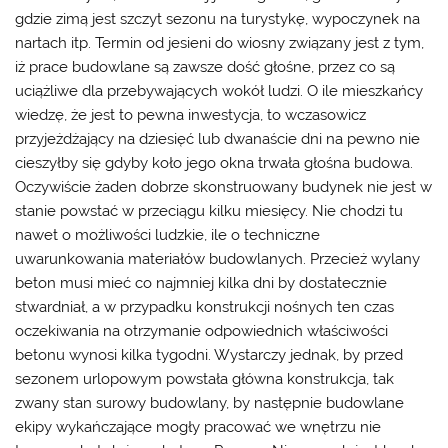
gdzie zimą jest szczyt sezonu na turystykę, wypoczynek na
nartach itp. Termin od jesieni do wiosny związany jest z tym,
iż prace budowlane są zawsze dość głośne, przez co są
uciążliwe dla przebywających wokół ludzi. O ile mieszkańcy
wiedzę, że jest to pewna inwestycja, to wczasowicz
przyjeżdżający na dziesięć lub dwanaście dni na pewno nie
cieszyłby się gdyby koło jego okna trwała głośna budowa.
Oczywiście żaden dobrze skonstruowany budynek nie jest w
stanie powstać w przeciągu kilku miesięcy. Nie chodzi tu
nawet o możliwości ludzkie, ile o techniczne
uwarunkowania materiałów budowlanych. Przecież wylany
beton musi mieć co najmniej kilka dni by dostatecznie
stwardniał, a w przypadku konstrukcji nośnych ten czas
oczekiwania na otrzymanie odpowiednich właściwości
betonu wynosi kilka tygodni. Wystarczy jednak, by przed
sezonem urlopowym powstała główna konstrukcja, tak
zwany stan surowy budowlany, by następnie budowlane
ekipy wykańczające mogły pracować we wnętrzu nie