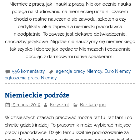
Niemiec z pracą, jak i nauki z pracą. Niekoniecznie nauka
polega na studiowaniu na niemieckiej uczelni, czasem
chodzi o realne nauczenie się zawodu, szkolenia czy
certyfikaty jakie zapewnia niemiecki pracodawca
nieodpłatnie. To zawsze jest ciekawe doświadczenie,
chociażby językowe. Nigdzie nie nauczymy się niemieckiego
tak szybko i dobrze jak będąc w Niemczech i codziennie
obcując z darmowymi native speakerami.
556 komentarzy
agencja pracy Niemcy
,
Euro Niemcy
,
ogłoszenia praca Niemcy
Niemieckie podróże
15 marca 2019
Krzysztof
Bez kategorii
W dzisiejszych czasach pracować można raz tu, raz tam i co
chwile gdzieś indziej. To pracownik może wybierać miejsce
pracy i pracodawcę. Dzięki temu kwitnie podróżowanie za
pracą. Nie tylko chodzi o wyjazd za praca, gdzie ona jest ale