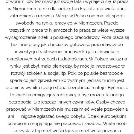
otworem, czy też masz już swoje lata i wydaje ci się, iż praca
w Niemczech to nie dla ciebie, ten kraj oferuje wiele opcji
zatrudnienia i rozwoju. Wciąż w Polsce nie ma tak sporej
swobody na rynku pracy co w Niemczech. Przede
wszystkim praca w Niemczech to praca za wiele wyższe
wynagrodzenie niżeli u polskiego pracodawcy. Poza płacą są
tez inne plusy jak chociażby gotowość pracodawcy do
inwestycji i traktowania pracownika jak człowieka o
określonych potrzebach i zdolnościach. W Polsce wciąż na
rynku jest zbyt mało pieniędzy, by móc je inwestować w
rozwój, szkolenia, socjal itp. Póki co polskie bezrobocie
spada co jest zjawiskiem korzystnym, jednak trudno jest
ocenić w wyniku czego stopa bezrobocia maleje. Być może
to kwestia emigracji zarobkowej, a być może utajonego
bezrobocia, lub jeszcze innych czynników. Osoby chcące
pracować w Niemczech nie muszą mieć wcale pozwolenia
ani nigdzie zgłaszać swego pobytu. Dzięki europejskim
przepisom mogą legalnie pracować i zarabiać. Wiele osób
korzysta z tej możliwości łącząc możliwość poznania