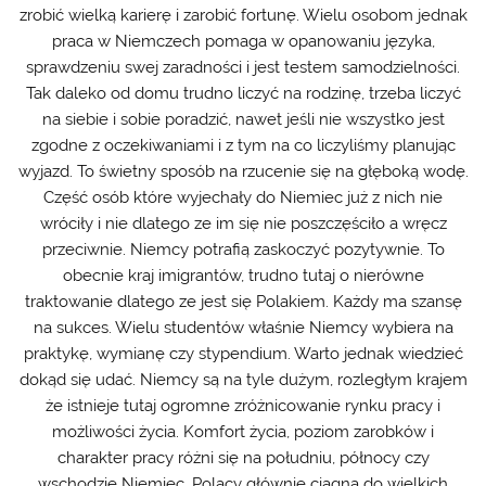
zrobić wielką karierę i zarobić fortunę. Wielu osobom jednak
praca w Niemczech pomaga w opanowaniu języka,
sprawdzeniu swej zaradności i jest testem samodzielności.
Tak daleko od domu trudno liczyć na rodzinę, trzeba liczyć
na siebie i sobie poradzić, nawet jeśli nie wszystko jest
zgodne z oczekiwaniami i z tym na co liczyliśmy planując
wyjazd. To świetny sposób na rzucenie się na głęboką wodę.
Część osób które wyjechały do Niemiec już z nich nie
wróciły i nie dlatego ze im się nie poszczęściło a wręcz
przeciwnie. Niemcy potrafią zaskoczyć pozytywnie. To
obecnie kraj imigrantów, trudno tutaj o nierówne
traktowanie dlatego ze jest się Polakiem. Każdy ma szansę
na sukces. Wielu studentów właśnie Niemcy wybiera na
praktykę, wymianę czy stypendium. Warto jednak wiedzieć
dokąd się udać. Niemcy są na tyle dużym, rozległym krajem
że istnieje tutaj ogromne zróżnicowanie rynku pracy i
możliwości życia. Komfort życia, poziom zarobków i
charakter pracy różni się na południu, północy czy
wschodzie Niemiec. Polacy głównie ciągną do wielkich