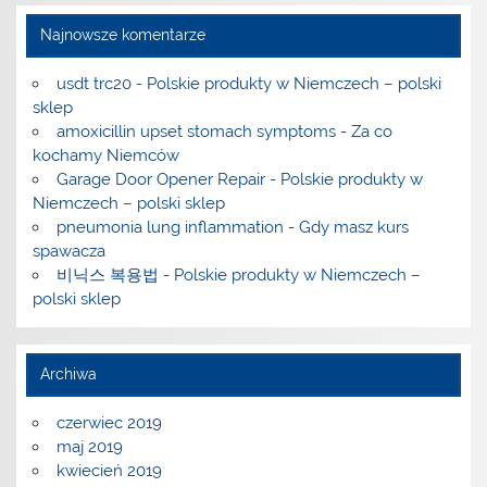
Najnowsze komentarze
usdt trc20
-
Polskie produkty w Niemczech – polski
sklep
amoxicillin upset stomach symptoms
-
Za co
kochamy Niemców
Garage Door Opener Repair
-
Polskie produkty w
Niemczech – polski sklep
pneumonia lung inflammation
-
Gdy masz kurs
spawacza
비닉스 복용법
-
Polskie produkty w Niemczech –
polski sklep
Archiwa
czerwiec 2019
maj 2019
kwiecień 2019