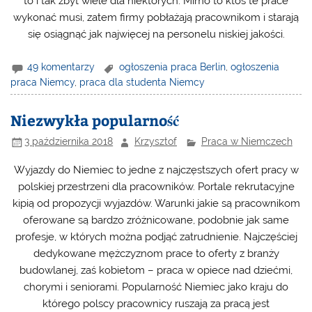
to i tak zbyt wiele dla niektórych. Mimo to ktoś te prace
wykonać musi, zatem firmy pobłażają pracownikom i starają
się osiągnąć jak najwięcej na personelu niskiej jakości.
49 komentarzy
ogłoszenia praca Berlin
,
ogłoszenia
praca Niemcy
,
praca dla studenta Niemcy
Niezwykła popularność
3 października 2018
Krzysztof
Praca w Niemczech
Wyjazdy do Niemiec to jedne z najczęstszych ofert pracy w
polskiej przestrzeni dla pracowników. Portale rekrutacyjne
kipią od propozycji wyjazdów. Warunki jakie są pracownikom
oferowane są bardzo zróżnicowane, podobnie jak same
profesje, w których można podjąć zatrudnienie. Najczęściej
dedykowane mężczyznom prace to oferty z branży
budowlanej, zaś kobietom – praca w opiece nad dziećmi,
chorymi i seniorami. Popularność Niemiec jako kraju do
którego polscy pracownicy ruszają za pracą jest