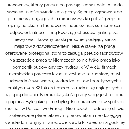
pracownicy, którzy pracują bo pracują, jednak daleko im do
wysokiej jakości świadczenia pracy. Są oni przyjmowani do
prac nie wymagających a mimo wszystko potrafią zepsuć
opinię polskiemu fachowcowi poprzez brak sumienności,
odpowiedzialności. Inną kwestią jest psucie rynku przez
niewykwalifikowany polski personel podający się za
majstrów z doświadczeniem. Niskie stawki za pracę
oferowane profesjonalistom to zasługa pseudo fachowców.
Na szczęście praca w Niemczech to nie tylko praca jako
pomocnik budowlany czy hydraulik. W wielu firmach
niemieckich pracownik zanim zostanie zatrudniony musi
udowodnić swa wiedzę w drodze testów teoretycznych i
praktycznych. W takich firmach zatrudnia się najlepszych i
najlepiej docenia. Niemiecka jakość pracy wciąż jest na topie
i popłaca. Byle jakie prace byle jakich pracowników spotkać
można i w Polsce i we Francji i Niemczech. Trudno się dziwić
iż oferowane płace takowym pracownikom nie dosięgają
standardom unijnym. Groszowe stawki kilku euro na godzinę