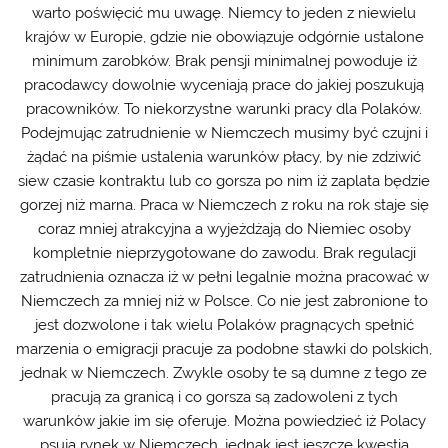
warto poświęcić mu uwagę. Niemcy to jeden z niewielu
krajów w Europie, gdzie nie obowiązuje odgórnie ustalone
minimum zarobków. Brak pensji minimalnej powoduje iż
pracodawcy dowolnie wyceniają prace do jakiej poszukują
pracowników. To niekorzystne warunki pracy dla Polaków.
Podejmując zatrudnienie w Niemczech musimy być czujni i
żądać na piśmie ustalenia warunków płacy, by nie zdziwić
siew czasie kontraktu lub co gorsza po nim iż zaplata będzie
gorzej niż marna. Praca w Niemczech z roku na rok staje się
coraz mniej atrakcyjna a wyjeżdżają do Niemiec osoby
kompletnie nieprzygotowane do zawodu. Brak regulacji
zatrudnienia oznacza iż w pełni legalnie można pracować w
Niemczech za mniej niż w Polsce. Co nie jest zabronione to
jest dozwolone i tak wielu Polaków pragnących spełnić
marzenia o emigracji pracuje za podobne stawki do polskich,
jednak w Niemczech. Zwykle osoby te są dumne z tego ze
pracują za granicą i co gorsza są zadowoleni z tych
warunków jakie im się oferuje. Można powiedzieć iż Polacy
psują rynek w Niemczech, jednak jest jeszcze kwestia