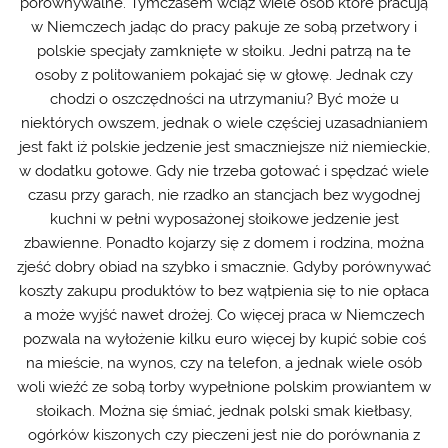
porównywalne. Tymczasem wciąż wiele osób które pracują
w Niemczech jadąc do pracy pakuje ze sobą przetwory i
polskie specjały zamknięte w słoiku. Jedni patrzą na te
osoby z politowaniem pokajać się w głowę. Jednak czy
chodzi o oszczędności na utrzymaniu? Być może u
niektórych owszem, jednak o wiele częściej uzasadnianiem
jest fakt iż polskie jedzenie jest smaczniejsze niż niemieckie,
w dodatku gotowe. Gdy nie trzeba gotować i spędzać wiele
czasu przy garach, nie rzadko an stancjach bez wygodnej
kuchni w pełni wyposażonej słoikowe jedzenie jest
zbawienne. Ponadto kojarzy się z domem i rodzina, można
zjeść dobry obiad na szybko i smacznie. Gdyby porównywać
koszty zakupu produktów to bez wątpienia się to nie opłaca
a może wyjść nawet drożej. Co więcej praca w Niemczech
pozwala na wyłożenie kilku euro więcej by kupić sobie coś
na mieście, na wynos, czy na telefon, a jednak wiele osób
woli wieźć ze sobą torby wypełnione polskim prowiantem w
słoikach. Można się śmiać, jednak polski smak kiełbasy,
ogórków kiszonych czy pieczeni jest nie do porównania z