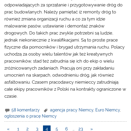
odpowiadających za sprzątanie i przygotowywanie dróg do
prac budowlanych. Należy pamiętać iż remonty dróg to
również zmiana organizacji ruchu a co za tym idzie
malowanie pasów, ustawianie i demontaż znaków
drogowych. Do takich prac zwykle potrzebni są ludzie,
jednak niekoniecznie z kwalifikacjami. Są to proste prace
fizyczne dla pomocników i brygad utrzymania ruchu. Polacy
uchodzą za osoby wielu talentów jak też kreatywnych
pracowników, stad też zatrudnia się ich do ekip o wielu
zróżnicowanych zadaniach. Pracują oni przy zakładaniu
umocnień na skarpach, odwodnieniu dróg, jak również
asfaltowaniu. Czasem pracodawcy niemieccy zatrudniają
całe ekipy pracowników z Polski na kontrakty ograniczone w
czasie.
58 komentarzy
agencja pracy Niemcy
,
Euro Niemcy
,
ogłoszenia o pracę Niemcy
«
1
2
3
4
5
6
…
23
»