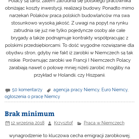
Polacy są tańsi, zatem zatrudnia się polskiego pracownika
obniżając koszty inwestycji, realizacji budowy. Ponadto mimo
narzekań Polaków praca polskich budowlańców ma swa
stosunkowo wysoką jakość. Z uwagi na popyt na rynku
zatrudnia się już nie tylko pojedyncze osoby ale całe
brygady a także podnajmuje kontrakty współpracując z
polskimi przedsiębiorcami. To dość wygodne rozwiązanie dla
obydwu stron, gdyby nie fakt iż zarobki w Niemczech są tak
niskie. Porównując zarobki we Francji I Niemczech Polacy
zarabiają nawet o połowę mniej niżeli zarobić mogliby na
przykład w Holandii, czy Hiszpanii.
50 komentarzy
agencja pracy Niemcy
,
Euro Niemcy
,
ogłoszenia o pracę Niemcy
Brak minimum
12 września 2018
Krzysztof
Praca w Niemczech
wynagrodzenie to kluczowa cecha emigracji zarobkowej,