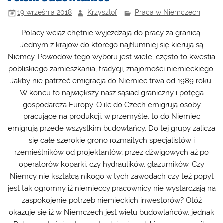
19 września 2018
Krzysztof
Praca w Niemczech
Polacy wciąż chętnie wyjeżdżają do pracy za granicą.
Jednym z krajów do którego najtłumniej się kierują są
Niemcy. Powodów tego wyboru jest wiele, często to kwestia
pobliskiego zamieszkania, tradycji, znajomości niemieckiego.
Jakby nie patrzeć emigracja do Niemiec trwa od 1989 roku.
W końcu to największy nasz sąsiad graniczny i potęga
gospodarcza Europy. O ile do Czech emigrują osoby
pracujące na produkcji, w przemyśle, to do Niemiec
emigrują przede wszystkim budowlańcy. Do tej grupy zalicza
się całe szerokie grono rozmaitych specjalistów i
rzemieślników od projektantów, przez dźwigowych aż po
operatorów koparki, czy hydraulików, glazurników. Czy
Niemcy nie kształcą nikogo w tych zawodach czy też popyt
jest tak ogromny iż niemieccy pracownicy nie wystarczają na
zaspokojenie potrzeb niemieckich inwestorów? Otóż
okazuje się iż w Niemczech jest wielu budowlańców, jednak