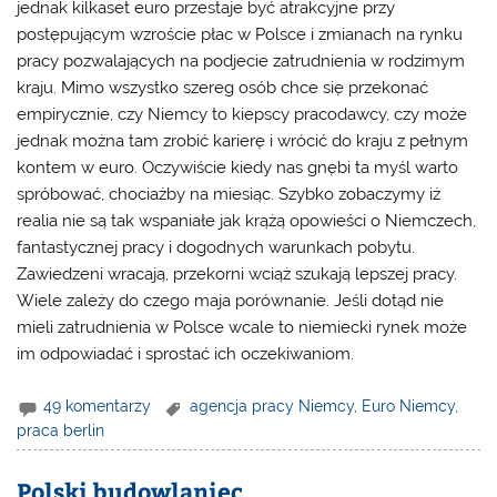
jednak kilkaset euro przestaje być atrakcyjne przy
postępującym wzroście płac w Polsce i zmianach na rynku
pracy pozwalających na podjecie zatrudnienia w rodzimym
kraju. Mimo wszystko szereg osób chce się przekonać
empirycznie, czy Niemcy to kiepscy pracodawcy, czy może
jednak można tam zrobić karierę i wrócić do kraju z pełnym
kontem w euro. Oczywiście kiedy nas gnębi ta myśl warto
spróbować, chociażby na miesiąc. Szybko zobaczymy iż
realia nie są tak wspaniałe jak krążą opowieści o Niemczech,
fantastycznej pracy i dogodnych warunkach pobytu.
Zawiedzeni wracają, przekorni wciąż szukają lepszej pracy.
Wiele zależy do czego maja porównanie. Jeśli dotąd nie
mieli zatrudnienia w Polsce wcale to niemiecki rynek może
im odpowiadać i sprostać ich oczekiwaniom.
49 komentarzy
agencja pracy Niemcy
,
Euro Niemcy
,
praca berlin
Polski budowlaniec