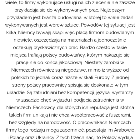
wiele, to firmy wykonujące usługi na ich zlecenie nie zawsze
przykładają się do wykonywanych prac. Najlepszym
przykładem jest branża budowlana, w której to wiele zadań
wykonywanych jest wbrew sztuce. Powodów tej sytuacji jest
kilka, Niemcy bywają skąpi więc płacą firmom budowlanym
niewiele, oszczędzają na materiałach a jednocześnie
oczekują błyskawicznych prac. Bardzo często w takie
miejsca trafiają polscy budowlańcy, którym nakazuje się
pracę nie do końca jakościową. Niestety zarobki w
Niemczech również są niegodziwe, mimo iż wyższe od
polskich to jednak coraz niższe w skali Europy. Z jednej
strony polscy pracownicy spisują się doskonale w tym
układzie. Są zatrudniani bez kompetencji, języka, wystarczy
w zasadzie chęć wyjazdu i podjęcia zatrudnienia w
Niemczech. Fachowcy, dla których ich reputacja jest istotna
takich firm unikają i nie chcą współpracować z fuszerami,
bez względy na narodowość. O pracownikach Niemcach
firmy tego rodzaju mogą zapomnieć, pozostają im Arabowie
i Polacy oraz Ukraińcy. Z tych trzech nacji to Polacy wydaja