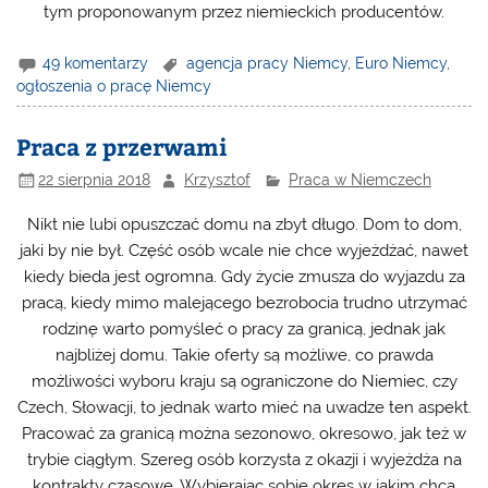
tym proponowanym przez niemieckich producentów.
49 komentarzy
agencja pracy Niemcy
,
Euro Niemcy
,
ogłoszenia o pracę Niemcy
Praca z przerwami
22 sierpnia 2018
Krzysztof
Praca w Niemczech
Nikt nie lubi opuszczać domu na zbyt długo. Dom to dom,
jaki by nie był. Część osób wcale nie chce wyjeżdżać, nawet
kiedy bieda jest ogromna. Gdy życie zmusza do wyjazdu za
pracą, kiedy mimo malejącego bezrobocia trudno utrzymać
rodzinę warto pomyśleć o pracy za granicą, jednak jak
najbliżej domu. Takie oferty są możliwe, co prawda
możliwości wyboru kraju są ograniczone do Niemiec, czy
Czech, Słowacji, to jednak warto mieć na uwadze ten aspekt.
Pracować za granicą można sezonowo, okresowo, jak też w
trybie ciągłym. Szereg osób korzysta z okazji i wyjeżdża na
kontrakty czasowe. Wybierając sobie okres w jakim chcą