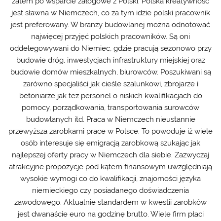
zatem po wsparcie załogowe z Polski. Polska kreatywność
jest sławna w Niemczech, co za tym idzie polski pracownik
jest preferowany. W branży budowlanej można odnotować
najwięcej przyjęć polskich pracowników. Są oni
oddelegowywani do Niemiec, gdzie pracują sezonowo przy
budowie dróg, inwestycjach infrastruktury miejskiej oraz
budowie domów mieszkalnych, biurowców. Poszukiwani są
zarówno specjaliści jak cieśle szalunkowi, zbrojarze i
betoniarze jak też personel o niskich kwalifikacjach do
pomocy, porządkowania, transportowania surowców
budowlanych itd. Praca w Niemczech nieustannie
przewyższa zarobkami prace w Polsce. To powoduje iż wiele
osób interesuje się emigracją zarobkową szukając jak
najlepszej oferty pracy w Niemczech dla siebie. Zazwyczaj
atrakcyjne propozycje pod kątem finansowym uwzględniają
wysokie wymogi co do kwalifikacji, znajomości języka
niemieckiego czy posiadanego doświadczenia
zawodowego. Aktualnie standardem w kwestii zarobków
jest dwanaście euro na godzinę brutto. Wiele firm płaci