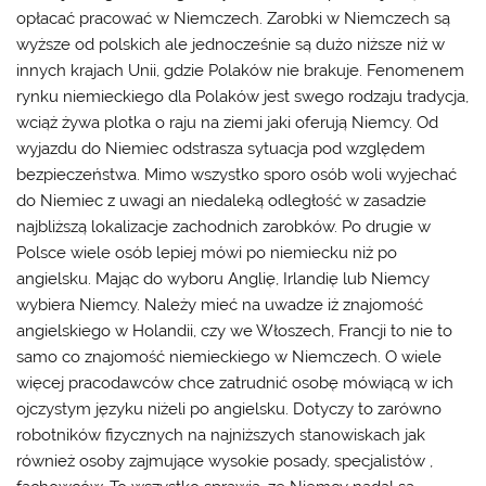
opłacać pracować w Niemczech. Zarobki w Niemczech są
wyższe od polskich ale jednocześnie są dużo niższe niż w
innych krajach Unii, gdzie Polaków nie brakuje. Fenomenem
rynku niemieckiego dla Polaków jest swego rodzaju tradycja,
wciąż żywa plotka o raju na ziemi jaki oferują Niemcy. Od
wyjazdu do Niemiec odstrasza sytuacja pod względem
bezpieczeństwa. Mimo wszystko sporo osób woli wyjechać
do Niemiec z uwagi an niedaleką odległość w zasadzie
najbliższą lokalizacje zachodnich zarobków. Po drugie w
Polsce wiele osób lepiej mówi po niemiecku niż po
angielsku. Mając do wyboru Anglię, Irlandię lub Niemcy
wybiera Niemcy. Należy mieć na uwadze iż znajomość
angielskiego w Holandii, czy we Włoszech, Francji to nie to
samo co znajomość niemieckiego w Niemczech. O wiele
więcej pracodawców chce zatrudnić osobę mówiącą w ich
ojczystym języku niżeli po angielsku. Dotyczy to zarówno
robotników fizycznych na najniższych stanowiskach jak
również osoby zajmujące wysokie posady, specjalistów ,