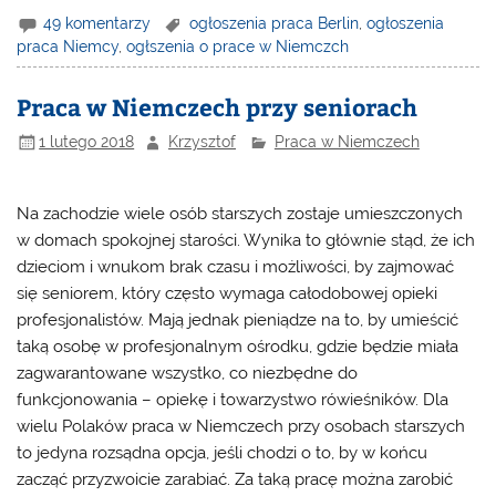
49 komentarzy
ogłoszenia praca Berlin
,
ogłoszenia
praca Niemcy
,
ogłszenia o prace w Niemczch
Praca w Niemczech przy seniorach
1 lutego 2018
Krzysztof
Praca w Niemczech
Na zachodzie wiele osób starszych zostaje umieszczonych
w domach spokojnej starości. Wynika to głównie stąd, że ich
dzieciom i wnukom brak czasu i możliwości, by zajmować
się seniorem, który często wymaga całodobowej opieki
profesjonalistów. Mają jednak pieniądze na to, by umieścić
taką osobę w profesjonalnym ośrodku, gdzie będzie miała
zagwarantowane wszystko, co niezbędne do
funkcjonowania – opiekę i towarzystwo rówieśników. Dla
wielu Polaków
praca w Niemczech
przy osobach starszych
to jedyna rozsądna opcja, jeśli chodzi o to, by w końcu
zacząć przyzwoicie zarabiać. Za taką pracę można zarobić