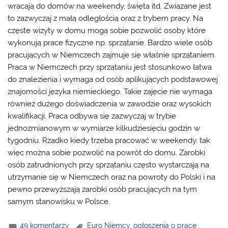
wracają do domów na weekendy, święta itd. Związane jest
to zazwyczaj z małą odległością oraz z trybem pracy. Na
częste wizyty w domu mogą sobie pozwolić osoby które
wykonują prace fizyczne np. sprzątanie. Bardzo wiele osób
pracujących w Niemczech zajmuje się właśnie sprzątaniem.
Praca w Niemczech
przy sprzątaniu jest stosunkowo łatwa
do znalezienia i wymaga od osób aplikujących podstawowej
znajomości języka niemieckiego. Takie zajęcie nie wymaga
również dużego doświadczenia w zawodzie oraz wysokich
kwalifikacji. Praca odbywa się zazwyczaj w trybie
jednozmianowym w wymiarze kilkudziesięciu godzin w
tygodniu. Rzadko kiedy trzeba pracować w weekendy, tak
więc można sobie pozwolić na powrót do domu. Zarobki
osób zatrudnionych przy sprzątaniu często wystarczają na
utrzymanie się w Niemczech oraz na powroty do Polski i na
pewno przewyższają zarobki osób pracujących na tym
samym stanowisku w Polsce.
49 komentarzy
Euro Niemcy
,
ogłoszenia o pracę