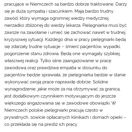
pracujące w Niemczech są bardzo dobrze traktowane. Darzy
się je dużą sympatią i szacunkiem. Mają bardzo trudny
zawód, który wymaga ogromnej wiedzy medycznej,
nierzadko zbliżonej do wiedzy lekarza. Pielęgniarka musi być
zawsze na zawołanie i umieć się zachować nawet w trudnej,
kryzysowej sytuacji. Każdego dnia w pracy pielęgniarki będą
się zdarzały trudne sytuacje – śmierć pacjentów, wypadki,
pogorszenie stanu zdrowia. Będą one wymagały szybkiej,
właściwej reakcji. Tylko silne zaangażowanie w pracę
zawodową oraz prawdziwa empatia w stosunku do
pacjentów będzie sprawiała, że pielęgniarka będzie w stanie
wykonywać swoją prace naprawdę dobrze. Solidne
wynagrodzenie, jakie może za nią otrzymywać za granicą,
jest dodatkowym czynnikiem motywującym do jeszcze
większego angażowania się w zawodowe obowiązki. W
Niemczech polskie pielęgniarki pracują często w
prywatnych, sowicie opłacanych klinikach i domach opieki –
co przekłada się na prestiż ich pracy.