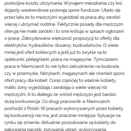
podwójne koszty utrzymania. Wynajem mieszkania czy też
dojazdy weekendowe pożerają spore fundusze. Utarło się
przez lata że to mężczyźni wyjeżdżali za pracą aby zarobić
więcej i utrzymać rodzinę. Faktycznie posady dla mężczyzn
oferują nie małe zarobki i to one królują w spisach ogłoszeń
o pracę. Zdecydowana większość propozycji to oferty dla
elektryków, hydraulików, ślusarzy, budowlańców. O wiele
mniej jest ofert kobiecych a jeśli już to zwykle są to
opiekunki, pielęgniarki, praca na magazynie. Tymczasem
praca w Niemczech to nie tylko zatrudnienie na budowie,
czy w przemyśle, fabrykach, magazynach ale również sporo
ofert pracy dla kobiet. Coraz częściej to właśnie kobiety,
matki, żony wyjeżdżają i zarabiają o wiele więcej niż
mężczyźni. A to dlatego ze wśród mężczyzn jest bardzo
dużą konkurencja. Co drugi pracownik w Niemczech
pochodzi z Polski. W pracach wykonywanych przez kobiety
tej konkurencji nie ma, jest znacznie mniejsza. Sytuacja na
rynku się zmienia. Aktualnie poszukiwane są kobiety do
pakowania paczek, zszywania ubrań, wykonywania