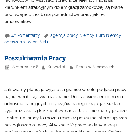
fachowców. To wszystko sprawia, ze Niemcy nadal są
kierunkiem atrakcyjnym do emigracji zarobkowej, są brane
pod uwagę przez biura pośrednictwa pracy jak też
pracowników.
49 komentarzy
agencja pracy Niemcy
,
Euro Niemcy
,
ogłoszenia praca Berlin
Poszukiwania Pracy
28 marca 2018
Krzysztof
Praca w Niemczech
Jak wiemy planując wyjazd za granice w celu podjęcia pracy,
najpierw robi się tzw rozeznanie. Dobrze wiedzieć co nieco
odnośnie panujących obyczajów danego kraju, jak się tam
żyje oraz jakie są koszty utrzymania. Jeżeli nie mamy jeszcze
konkretnej pracy to można również poszukać interesujących
nas ogłoszeń o pracy. Aby znaleźć pracę w danym kraju
można skorzystać z kilku form poszukiwania pracy. Weźmy