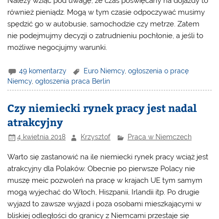
Należy wziąć pod uwagę, ze czas poświęcany na dojazdy to
również pieniądz. Mogą w tym czasie odpoczywać musimy
spędzić go w autobusie, samochodzie czy metrze. Zatem
nie podejmujmy decyzji o zatrudnieniu pochłonie, a jeśli to
możliwe negocjujmy warunki.
49 komentarzy
Euro Niemcy
,
ogłoszenia o pracę
Niemcy
,
ogłoszenia praca Berlin
Czy niemiecki rynek pracy jest nadal
atrakcyjny
4 kwietnia 2018
Krzysztof
Praca w Niemczech
Warto się zastanowić na ile niemiecki rynek pracy wciąż jest
atrakcyjny dla Polaków. Obecnie po pierwsze Polacy nie
muszę meic pozwoleń na pracę w krajach UE tym samym
mogą wyjechać do Włoch, Hiszpanii, Irlandii itp. Po drugie
wyjazd to zawsze wyjazd i poza osobami mieszkającymi w
bliskiej odległości do granicy z Niemcami przestaje się