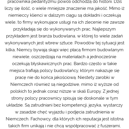
pracownika pedantyzmu powoli odchodzą do historii. Dziś
liczy się ilość, o wiele mniejsze znaczenie ma jakość. Mimo iż
niemieccy klienci w dalszym ciągu są dokładni i oczekują
wiele, to firmy wykonujące usługi na ich zlecenie nie zawsze
przykładają się do wykonywanych prac. Najlepszym
przykładem jest branża budowlana, w której to wiele zadań
wykonywanych jest wbrew sztuce. Powodów tej sytuacji jest
kilka, Niemcy bywają skąpi więc płacą firmom budowlanym
niewiele, oszczędzają na materiałach a jednocześnie
oczekują błyskawicznych prac. Bardzo często w takie
miejsca trafiają polscy budowlańcy, którym nakazuje się
pracę nie do końca jakościową. Niestety zarobki w
Niemczech również są niegodziwe, mimo iż wyższe od
polskich to jednak coraz niższe w skali Europy. Z jednej
strony polscy pracownicy spisują się doskonale w tym
układzie. Są zatrudniani bez kompetencji, języka, wystarczy
w zasadzie chęć wyjazdu i podjęcia zatrudnienia w
Niemczech. Fachowcy, dla których ich reputacja jest istotna
takich firm unikają i nie chcą współpracować z fuszerami,