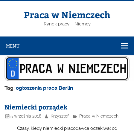
Skip
to
content
Praca w Niemczech
Rynek pracy – Niemcy
MENU
Tag:
ogłoszenia praca Berlin
Niemiecki porządek
5 września 2018
Krzysztof
Praca w Niemczech
Czasy, kiedy niemiecki pracodawca oczekiwał od