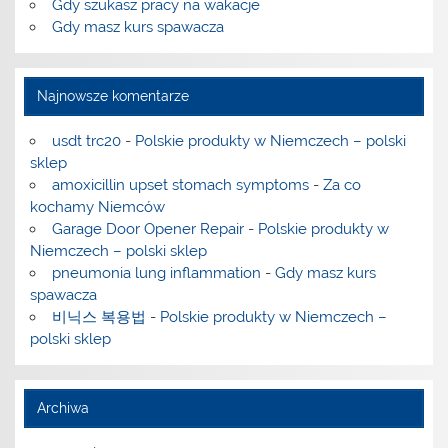
Gdy szukasz pracy na wakacje
Gdy masz kurs spawacza
Najnowsze komentarze
usdt trc20
-
Polskie produkty w Niemczech – polski
sklep
amoxicillin upset stomach symptoms
-
Za co
kochamy Niemców
Garage Door Opener Repair
-
Polskie produkty w
Niemczech – polski sklep
pneumonia lung inflammation
-
Gdy masz kurs
spawacza
비닉스 복용법
-
Polskie produkty w Niemczech –
polski sklep
Archiwa