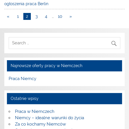
ogłoszenia praca Berlin
«
1
2
3
4
…
10
»
Najnowsze oferty pracy w Niemczech
Praca Niemcy
Ostatnie wpisy
Praca w Niemczech
Niemcy – idealne warunki do życia
Za co kochamy Niemców