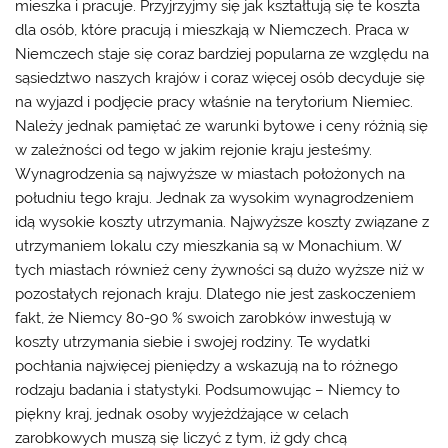
mieszka i pracuje. Przyjrzyjmy się jak kształtują się te koszta
dla osób, które pracują i mieszkają w Niemczech.
Praca w
Niemczech
staje się coraz bardziej popularna ze względu na
sąsiedztwo naszych krajów i coraz więcej osób decyduje się
na wyjazd i podjęcie pracy właśnie na terytorium Niemiec.
Należy jednak pamiętać ze warunki bytowe i ceny różnią się
w zależności od tego w jakim rejonie kraju jesteśmy.
Wynagrodzenia są najwyższe w miastach położonych na
południu tego kraju. Jednak za wysokim wynagrodzeniem
idą wysokie koszty utrzymania. Najwyższe koszty związane z
utrzymaniem lokalu czy mieszkania są w Monachium. W
tych miastach również ceny żywności są dużo wyższe niż w
pozostałych rejonach kraju. Dlatego nie jest zaskoczeniem
fakt, że Niemcy 80-90 % swoich zarobków inwestują w
koszty utrzymania siebie i swojej rodziny. Te wydatki
pochłania najwięcej pieniędzy a wskazują na to różnego
rodzaju badania i statystyki. Podsumowując – Niemcy to
piękny kraj, jednak osoby wyjeżdżające w celach
zarobkowych muszą się liczyć z tym, iż gdy chcą