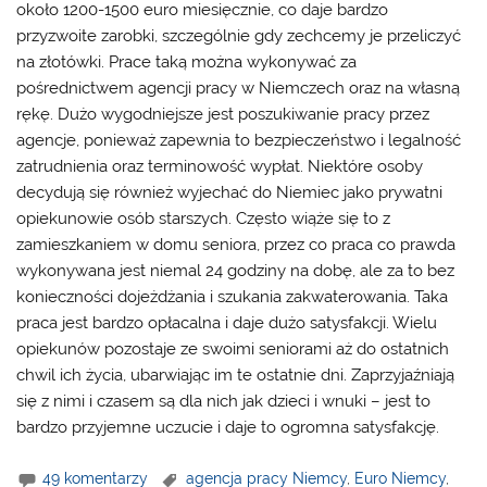
około 1200-1500 euro miesięcznie, co daje bardzo
przyzwoite zarobki, szczególnie gdy zechcemy je przeliczyć
na złotówki. Prace taką można wykonywać za
pośrednictwem agencji pracy w Niemczech oraz na własną
rękę. Dużo wygodniejsze jest poszukiwanie pracy przez
agencje, ponieważ zapewnia to bezpieczeństwo i legalność
zatrudnienia oraz terminowość wypłat. Niektóre osoby
decydują się również wyjechać do Niemiec jako prywatni
opiekunowie osób starszych. Często wiąże się to z
zamieszkaniem w domu seniora, przez co praca co prawda
wykonywana jest niemal 24 godziny na dobę, ale za to bez
konieczności dojeżdżania i szukania zakwaterowania. Taka
praca jest bardzo opłacalna i daje dużo satysfakcji. Wielu
opiekunów pozostaje ze swoimi seniorami aż do ostatnich
chwil ich życia, ubarwiając im te ostatnie dni. Zaprzyjaźniają
się z nimi i czasem są dla nich jak dzieci i wnuki – jest to
bardzo przyjemne uczucie i daje to ogromna satysfakcję.
49 komentarzy
agencja pracy Niemcy
,
Euro Niemcy
,