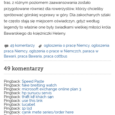
tras, z różnym poziomem zaawansowania zostało
przygotowane również dla rowerzystów, którzy chcieliby
spróbować górskiej wyprawy w góry. Dla zakochanych szlaki
te często stają się miejscem oświadczyn, gdyż według
legendy to właśnie one były świadkami wielkiej miłości króla
Bawarskiego do księżniczki Heleny.
49 komentarzy
ogłoszenia o pracę Niemcy
,
ogłoszenia
praca Niemcy
,
ogłszenia o prace w Niemczch
,
paraca w
Bawarii
,
praca Bawaria
,
praca cottbus
49 komentarzy
Pingback:
Speed Paste
Pingback:
fake breitling watch
Pingback:
microsoft exchange online plan 3
Pingback:
hp sunucu servis
Pingback:
thiết kế khách sạn
Pingback:
use this link
Pingback:
lucabet
Pingback:
1p lsd
Pingback:
canik mete series/order here