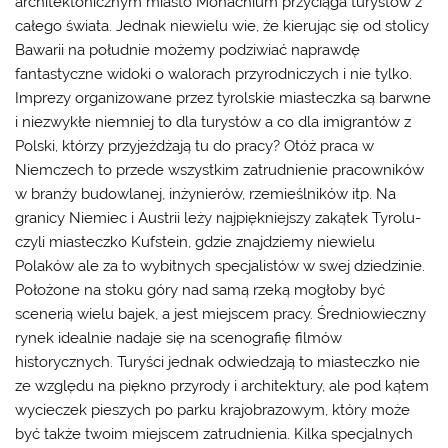
architektonicznym miasto Monachium przyciąga turystów z
całego świata. Jednak niewielu wie, że kierując się od stolicy
Bawarii na południe możemy podziwiać naprawdę
fantastyczne widoki o walorach przyrodniczych i nie tylko.
Imprezy organizowane przez tyrolskie miasteczka są barwne
i niezwykłe niemniej to dla turystów a co dla imigrantów z
Polski, którzy przyjeżdżają tu do pracy? Otóż
praca w
Niemczech
to przede wszystkim zatrudnienie pracowników
w branży budowlanej, inżynierów, rzemieślników itp. Na
granicy Niemiec i Austrii leży najpiękniejszy zakątek Tyrolu-
czyli miasteczko Kufstein, gdzie znajdziemy niewielu
Polaków ale za to wybitnych specjalistów w swej dziedzinie.
Położone na stoku góry nad samą rzeką mogłoby być
scenerią wielu bajek, a jest miejscem pracy. Średniowieczny
rynek idealnie nadaje się na scenografię filmów
historycznych. Turyści jednak odwiedzają to miasteczko nie
ze względu na piękno przyrody i architektury, ale pod kątem
wycieczek pieszych po parku krajobrazowym, który może
być także twoim miejscem zatrudnienia. Kilka specjalnych