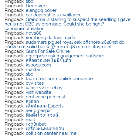
Pingback:
sbo
Pingback:
Deepweb
Pingback:
elangqq poker
Pingback:
car dealership surveillance
Pingback:
Grandma is starting to suspect the seedling I gave
her is not CBD as promised. Could she be right? :
cannabiscultivation
Pingback:
nova88
Pingback:
xembóng đá trực tuyến
Pingback:
audemars piguet royal oak offshore 26283st dd
d002ca 01 solid black 37 mm x 48 mm deployment
Pingback:
Guns For Sale Online
Pingback:
enterprise risk management software
Pingback:
สล็อตวอเลท ไม่มีขั้นต่ำ
Pingback:
kspods.com
Pingback:
maxbet
Pingback:
sbo
Pingback:
taux crédit immobilier demande
Pingback:
cvv sites
Pingback:
valid cvv for ebay
Pingback:
visit website
Pingback:
dmt vape pen cost
Pingback:
ส่งออก
Pingback:
เดิมพันเกม Esports
Pingback:
aer proaspat
Pingback:
ติดตั้งโซลาเซลล์
Pingback:
read
Pingback:
rich89bet
Pingback:
เครื่องพ่นหมอกควัน
Pingback:
collision center near me