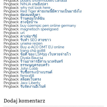
Pingback:
polaris snowmobiles canada
Pingback:
NINJA เกมยิงปลา
Pingback:
why not look here
Pingback:
Red Tiger ค่ายเกมนี้มีความเป็นมายังไง
Pingback:
พัดลมหลังคา
Pingback:
ร้านคอมใกล้ฉัน
Pingback:
ฮวงจุ้ยบ้าน
Pingback:
buy ozempic pen online germany
Pingback:
magnetisch speelgoed
Pingback:
url
Pingback:
คาเฟ่อารีย์
Pingback:
รับทำ SEO สายขาว
Pingback:
unieke reizen
Pingback:
Buy 4-ACO DMT EU online
Pingback:
trang chủ go88
Pingback:
ข้อดี ของ LSM99 เว็บหวยจ่ายไว
Pingback:
Diyala Bauc14
Pingback:
ร้านอาหารอีสาน นวลจันทร์
Pingback:
ธรรมนูญครอบครัว
Pingback:
John Lobb
Pingback:
รับซื้อกระเป๋าแบรนด์
Pingback:
fenix168
Pingback:
สล็อตเว็บตรง
Pingback:
Jaxx Liberty
Pingback:
รับจัดงานอีเว้นท์
Dodaj komentarz