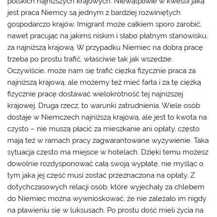
polskich najniższych krajowych. Niewątpliwie w kwestii jaką
jest
praca Niemcy
są jednym z bardziej rozwiniętych
gospodarczo krajów. Imigrant może całkiem sporo zarobić,
nawet pracując na jakimś niskim i słabo płatnym stanowisku,
za najniższą krajową. W przypadku Niemiec na dobrą pracę
trzeba po prostu trafić, właściwie tak jak wszędzie.
Oczywiście, może nam się trafić ciężka fizycznie praca za
najniższą krajową, ale możemy też mieć farta i za tę ciężką
fizycznie pracę dostawać wielokrotność tej najniższej
krajowej. Druga rzecz, to warunki zatrudnienia. Wiele osób
dostaje w Niemczech najniższą krajową, ale jest to kwota na
czysto – nie muszą płacić za mieszkanie ani opłaty, często
mają też w ramach pracy zagwarantowane wyżywienie. Taka
sytuacja często ma miejsce w hotelach. Dzięki temu możesz
dowolnie rozdysponować całą swoją wypłatę, nie myśląc o
tym jaka jej część musi zostać przeznaczona na opłaty. Z
dotychczasowych relacji osób, które wyjechały za chlebem
do Niemiec można wywnioskować, że nie zależało im nigdy
na pławieniu się w luksusach. Po prostu dość mieli życia na