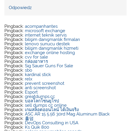
Odpowiedz
Pingback:
acompanhantes
Pingback:
microsoft exchange
Pingback:
internet teknik servis
Pingback:
bilişim danışmanlık firmaları
Pingback:
lenovo sunucu destek
Pingback:
bilişim danışmanlık hizmeti
Pingback:
exchange online hosting
Pingback:
cvv for sale
Pingback:
กล่องอาหาร
Pingback:
Sig Sauer Guns For Sale
Pingback:
sbo
Pingback:
kardinal stick
Pingback:
relx
Pingback:
prevent screenshot
Pingback:
anti screenshot
Pingback:
Esport
Pingback:
greatdumps.cc
Pingback:
บอลโลกโซนยุโรป
Pingback:
sell dumps cc online
Pingback:
เกมสล็อตออนไลน์ ได้เงินจริง
Pingback:
ASC AR 15 5.56 30rd Mag Aluminum Black
Pingback:
홀덤
Pingback:
DevOps Consulting in USA
Pingback:
Ks Quik 800