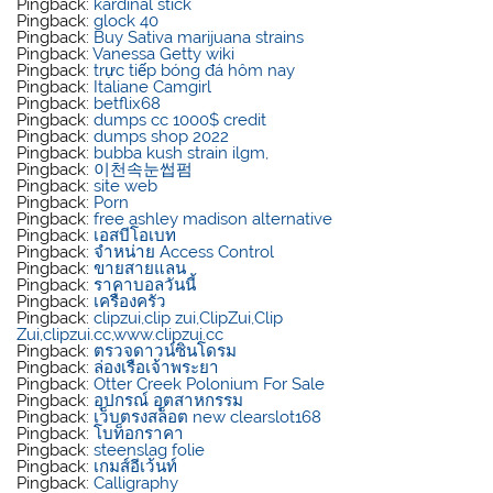
Pingback:
kardinal stick
Pingback:
glock 40
Pingback:
Buy Sativa marijuana strains
Pingback:
Vanessa Getty wiki
Pingback:
trực tiếp bóng đá hôm nay
Pingback:
Italiane Camgirl
Pingback:
betflix68
Pingback:
dumps cc 1000$ credit
Pingback:
dumps shop 2022
Pingback:
bubba kush strain ilgm​,
Pingback:
이천속눈썹펌
Pingback:
site web
Pingback:
Porn
Pingback:
free ashley madison alternative
Pingback:
เอสบีโอเบท
Pingback:
จำหน่าย Access Control
Pingback:
ขายสายแลน
Pingback:
ราคาบอลวันนี้
Pingback:
เครื่องครัว
Pingback:
clipzui,clip zui,ClipZui,Clip
Zui,clipzui.cc,www.clipzui.cc
Pingback:
ตรวจดาวน์ซินโดรม
Pingback:
ล่องเรือเจ้าพระยา
Pingback:
Otter Creek Polonium For Sale
Pingback:
อุปกรณ์ อุตสาหกรรม
Pingback:
เว็บตรงสล็อต new clearslot168
Pingback:
โบท็อกราคา
Pingback:
steenslag folie
Pingback:
เกมส์อีเว้นท์
Pingback:
Calligraphy