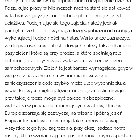
rzeszy pracowników, by odpowiednio i bezpiecznie działała.
Poszukując
pracy w Niemczech
można starć się aplikować
w tą branże, gdyż jest ona dobrze płatna, i nie jest zbyt
uciążliwa. Podejmując się tego zajęcia, należy jednak
pamiętać, że ta praca wymaga dużej wyobraźni od osoby ja
wykonującej i odporności na hałas. Warto także zaznaczyć,
że do pracowników autostradowych należy także dbanie o
pasy zieleni które są przy drodze, a które spełniają rolę
ochronną oraz czyszczącą, zwłaszcza z zanieczyszczeń
samochodowych. Zieleń ta jest bardzo wymagająca, gdyż w
związku z narażeniem na wspomniane wcześniej
zanieczyszczenia dość szybko może ulec wyschnięciu, a
wszystkie wyschnięte gałęzie i inne części roślin rosnące
przy takiej drodze mogą być bardzo niebezpieczne,
zwłaszcza w przypadku mocniejszych wiatrów, które w
Europie zdarzają się zazwyczaj na wiosnę i późną jesień.
Ekipy autostradowe monitorują takie tereny i usuwają
wszystkie tego typu zagrożenia, przy okazji sadząc nowe
rośliny, które wzmacniają ten pas ochrony. Innym aspektem