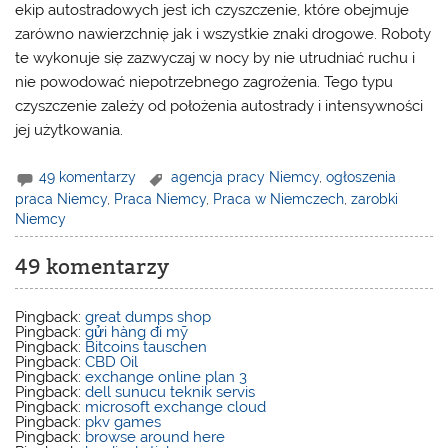
ekip autostradowych jest ich czyszczenie, które obejmuje
zarówno nawierzchnię jak i wszystkie znaki drogowe. Roboty
te wykonuje się zazwyczaj w nocy by nie utrudniać ruchu i
nie powodować niepotrzebnego zagrożenia. Tego typu
czyszczenie zależy od położenia autostrady i intensywności
jej użytkowania.
49 komentarzy
agencja pracy Niemcy
,
ogłoszenia
praca Niemcy
,
Praca Niemcy
,
Praca w Niemczech
,
zarobki
Niemcy
49 komentarzy
Pingback:
great dumps shop
Pingback:
gửi hàng đi mỹ
Pingback:
Bitcoins tauschen
Pingback:
CBD Oil
Pingback:
exchange online plan 3
Pingback:
dell sunucu teknik servis
Pingback:
microsoft exchange cloud
Pingback:
pkv games
Pingback:
browse around here