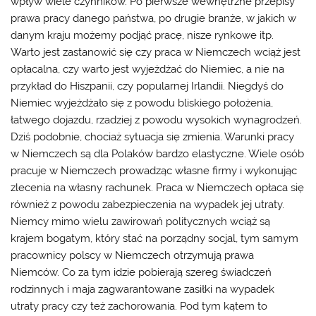
wpływ wiele czynników. Po pierwsze wewnętrzne przepisy
prawa pracy danego państwa, po drugie branże, w jakich w
danym kraju możemy podjąć pracę, nisze rynkowe itp.
Warto jest zastanowić się czy praca w Niemczech wciąż jest
opłacalna, czy warto jest wyjeżdżać do Niemiec, a nie na
przykład do Hiszpanii, czy popularnej Irlandii. Niegdyś do
Niemiec wyjeżdżało się z powodu bliskiego położenia,
łatwego dojazdu, rzadziej z powodu wysokich wynagrodzeń.
Dziś podobnie, chociaż sytuacja się zmienia. Warunki pracy
w Niemczech są dla Polaków bardzo elastyczne. Wiele osób
pracuje w Niemczech prowadząc własne firmy i wykonując
zlecenia na własny rachunek. P
raca w Niemczech
opłaca się
również z powodu zabezpieczenia na wypadek jej utraty.
Niemcy mimo wielu zawirowań politycznych wciąż są
krajem bogatym, który stać na porządny socjal, tym samym
pracownicy polscy w Niemczech otrzymują prawa
Niemców. Co za tym idzie pobierają szereg świadczeń
rodzinnych i maja zagwarantowane zasiłki na wypadek
utraty pracy czy też zachorowania. Pod tym kątem to