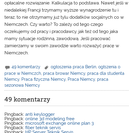
opłacalne rozwiązanie. Kalkulacja to podstawa. Nawet jeśli w
niedalekiej Francji trzymamy wyższe wynagrodzenie tu i
teraz, to nie otrzymamy już tylu dodatków socjalnych co w
Niemczech. Czy warto? To zależy od tego czego
oczekujemy od pracy i pracodawcy, jak też od tego jaka
mamy sytuacje rodzinną, zawodową. Jeśli pracować
zamierzamy w swoim zawodzie warto rozważyć pracę w
Niemczech.
49 komentarzy
ogłoszenia praca Berlin
,
ogłszenia o
prace w Niemczch
,
praca browar Niemcy
,
praca dla studenta
Niemcy
,
Praca fizyczna Niemcy
,
Praca Niemcy
,
praca
sezonowa Niemcy
49 komentarzy
Pingback:
anti keylogger
Pingback:
online 3d modeling free
Pingback:
microsoft exchange online plan 3
Pingback:
fiber teknik servis
Pingback:
HP Server Teknik Servis