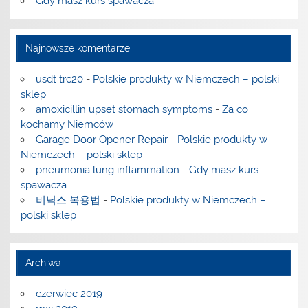
Gdy masz kurs spawacza
Najnowsze komentarze
usdt trc20
-
Polskie produkty w Niemczech – polski
sklep
amoxicillin upset stomach symptoms
-
Za co
kochamy Niemców
Garage Door Opener Repair
-
Polskie produkty w
Niemczech – polski sklep
pneumonia lung inflammation
-
Gdy masz kurs
spawacza
비닉스 복용법
-
Polskie produkty w Niemczech –
polski sklep
Archiwa
czerwiec 2019