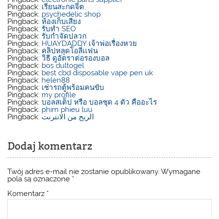
Pingback:
เรียนสะกดจิต
Pingback:
psychedelic shop
Pingback:
ห้องเก็บเสียง
Pingback:
รับทำ SEO
Pingback:
รับกำจัดปลวก
Pingback:
HUAYDADDY เจ้าพ่อเรื่องหวย
Pingback:
คลิปหลุดโอลี่เเฟน
Pingback:
วิธี ดูอัตราต่อรองบอล
Pingback:
bos dultogel
Pingback:
best cbd disposable vape pen uk
Pingback:
helen88
Pingback:
เช่ารถตู้พร้อมคนขับ
Pingback:
my profile
Pingback:
บอลสเต็ป หรือ บอลชุด 4 ตัว คืออะไร
Pingback:
phim phieu luu
Pingback:
الربح من الانترنت
Dodaj komentarz
Twój adres e-mail nie zostanie opublikowany.
Wymagane
pola są oznaczone
*
Komentarz
*