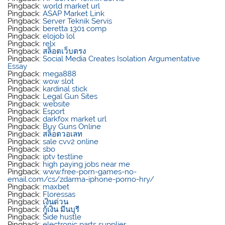
Pingback:
world market url
Pingback:
ASAP Market Link
Pingback:
Server Teknik Servis
Pingback:
beretta 1301 comp
Pingback:
elojob lol
Pingback:
relx
Pingback:
สล็อตเว็บตรง
Pingback:
Social Media Creates Isolation Argumentative
Essay
Pingback:
mega888
Pingback:
wow slot
Pingback:
kardinal stick
Pingback:
Legal Gun Sites
Pingback:
website
Pingback:
Esport
Pingback:
darkfox market url
Pingback:
Buy Guns Online
Pingback:
สล็อตวอเลท
Pingback:
sale cvv2 online
Pingback:
sbo
Pingback:
iptv testline
Pingback:
high paying jobs near me
Pingback:
www.free-porn-games-no-
email.com/cs/zdarma-iphone-porno-hry/
Pingback:
maxbet
Pingback:
Floressas
Pingback:
เงินด่วน
Pingback:
กู้เงิน มีนบุรี
Pingback:
Side hustle
Pingback:
electronic parts supplier