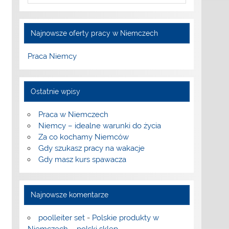
Najnowsze oferty pracy w Niemczech
Praca Niemcy
Ostatnie wpisy
Praca w Niemczech
Niemcy – idealne warunki do życia
Za co kochamy Niemców
Gdy szukasz pracy na wakacje
Gdy masz kurs spawacza
Najnowsze komentarze
poolleiter set
-
Polskie produkty w
Niemczech – polski sklep