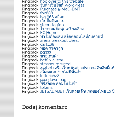
Pingback:
hop over to this website
Pingback:
รับทำเว็บไซต์ WordPress
Pingback:
Purchase 5-MeO-DMT
Pingback:
fox888
Pingback:
big 666 สล็อต
Pingback:
เว็บปั้มติดตาม
Pingback:
steenslagfolie
Pingback:
โรงงานผลิตชุดเครื่องเสียง
Pingback:
EC Home
Pingback:
ทำไมต้องเล่น สล็อตออนไลน์กับค่ายนี้
Pingback:
arena breakout cheat
Pingback:
dark168
Pingback:
พอต ราคาถูก
Pingback:
pg333
Pingback:
ขายเศษผ้า
Pingback:
betflix allstar
Pingback:
strasbourg weed
Pingback:
4×4bet เครือเว็บพนันต่างประเทศ ลิขสิทธิ์แท้
Pingback:
สล็อตแตกง่ายไม่มีขั้นต่ำ
Pingback:
lottorich28
Pingback:
jaxx download
Pingback:
พีจีสล็อต คอมโบไม่ซ้ำ
Pingback:
tokens
Pingback:
JETSADABET เว็บหวยเจ้าแรกของไทย 10 ปี
Dodaj komentarz