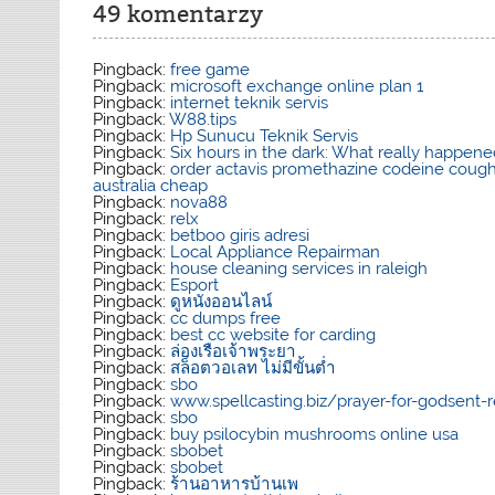
49 komentarzy
Pingback:
free game
Pingback:
microsoft exchange online plan 1
Pingback:
internet teknik servis
Pingback:
W88.tips
Pingback:
Hp Sunucu Teknik Servis
Pingback:
Six hours in the dark: What really happ
Pingback:
order actavis promethazine codeine cough 
australia cheap
Pingback:
nova88
Pingback:
relx
Pingback:
betboo giris adresi
Pingback:
Local Appliance Repairman
Pingback:
house cleaning services in raleigh
Pingback:
Esport
Pingback:
ดูหนังออนไลน์
Pingback:
cc dumps free
Pingback:
best cc website for carding
Pingback:
ล่องเรือเจ้าพระยา
Pingback:
สล็อตวอเลท ไม่มีขั้นต่ำ
Pingback:
sbo
Pingback:
www.spellcasting.biz/prayer-for-godsent-
Pingback:
sbo
Pingback:
buy psilocybin mushrooms online usa​
Pingback:
sbobet
Pingback:
sbobet
Pingback:
ร้านอาหารบ้านเพ