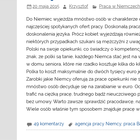
20 maja 2015
Krzysztof
Praca w Niemczech
Do Niemiec wyjeżdża mnóstwo osób w charakterze opie
najczęściej spotykanych ofert pracy. Doskonałą praca
doskonalenia języka. Prócz kobiet wyjeżdżają równie
niektórych przypadkach szukani są mężczyźni z uwagi
Polski na swoje opiekunki, co świadczy o kompetencji,
znak, ze polki są tanie, każdego Niemca stać jest na 
w domu seniora, które nie rzadko kosztuje kilka do k
Polka to koszt maksymalnie do dwóch tysięcy euro jes
Zarobki jakie Niemcy oferują za prace opiekunki nie 
mnóstwo osób decyduje się na zarabianie w euro. O
trafić na ciężką pracę, trudnego bądź nieuczciwego
bez umowy. Warto zawsze sprawdzić pracodawcę, najl
Wiele osób właśnie tym sposobem znajduje pracę 
49 komentarzy
agencja pracy Niemcy
,
praca B