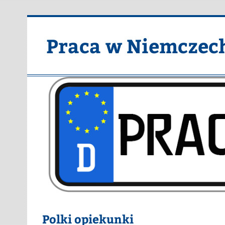
Skip
to
content
Praca w Niemczec
Polki opiekunki