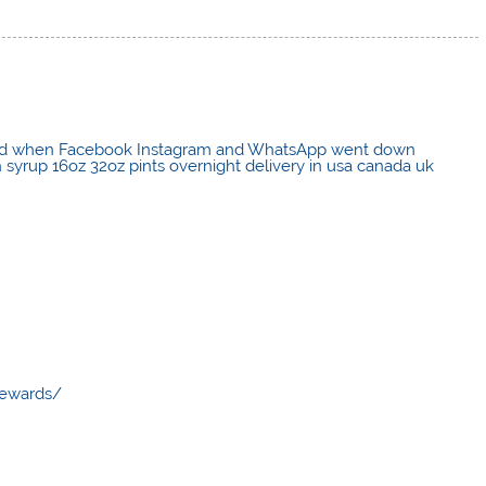
ened when Facebook Instagram and WhatsApp went down
syrup 16oz 32oz pints overnight delivery in usa canada uk
rewards/