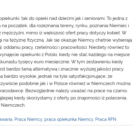
kunki, tak do opieki nad dziećmi jak i seniorami. To jedna z
 na początek, dla rozeznania tereny, rynku, poznania Niemiec i
ż mężczyźni, mimo iż większość ofert pracy dotyczy kobiet. W
 na tężyznę fizyczną. Jak się okazuje Niemcy chętnie wybierają
 oddaniu pracy, rzetelności i pracowitości. Niestety również to
wynajęcie opiekunki z Polski, kiedy nie stać każdego na miejsce
ilkunastu tysięcy euro miesięcznie. W tym zestawieniu kiedy
t bardzo tanią alternatywą i znacznie wyższej jakości pracy.
są bardzo wysokie, jednak na tyle satysfakcjonujące, że
czywiście podobnie jak i w Polsce również w Niemczech można
 pracodawcę. Bezwzględnie należy uważać na prace na czarno,
epiej kiedy skorzystamy z oferty po znajomości iż polecenia.
w Niemczech.
awaria
,
Praca Niemcy
,
praca opiekunka Niemcy
,
Praca RFN