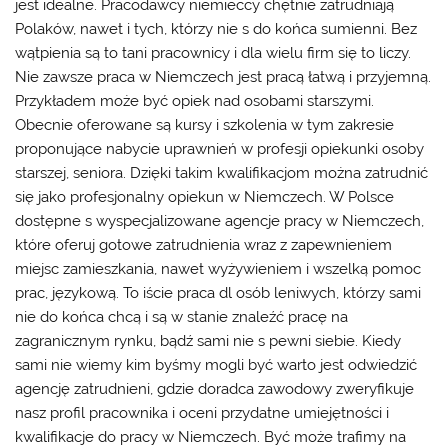
jest idealne. Pracodawcy niemieccy chętnie zatrudniają
Polaków, nawet i tych, którzy nie s do końca sumienni. Bez
wątpienia są to tani pracownicy i dla wielu firm się to liczy.
Nie zawsze praca w Niemczech jest pracą łatwą i przyjemną.
Przykładem może być opiek nad osobami starszymi.
Obecnie oferowane są kursy i szkolenia w tym zakresie
proponujące nabycie uprawnień w profesji opiekunki osoby
starszej, seniora. Dzięki takim kwalifikacjom można zatrudnić
się jako profesjonalny opiekun w Niemczech. W Polsce
dostępne s wyspecjalizowane agencje pracy w Niemczech,
które oferuj gotowe zatrudnienia wraz z zapewnieniem
miejsc zamieszkania, nawet wyżywieniem i wszelką pomoc
prac, językową. To iście praca dl osób leniwych, którzy sami
nie do końca chcą i są w stanie znaleźć pracę na
zagranicznym rynku, bądź sami nie s pewni siebie. Kiedy
sami nie wiemy kim byśmy mogli być warto jest odwiedzić
agencję zatrudnieni, gdzie doradca zawodowy zweryfikuje
nasz profil pracownika i oceni przydatne umiejętności i
kwalifikacje do pracy w Niemczech. Być może trafimy na