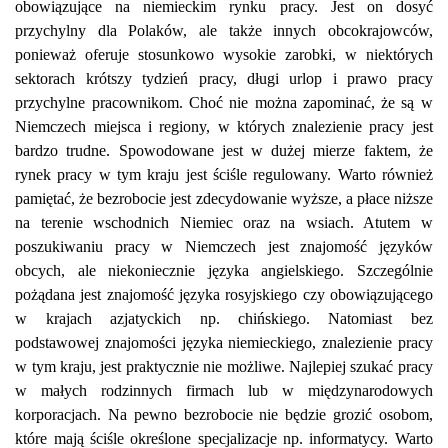
obowiązujące na niemieckim rynku pracy. Jest on dosyć
przychylny dla Polaków, ale także innych obcokrajowców,
ponieważ oferuje stosunkowo wysokie zarobki, w niektórych
sektorach krótszy tydzień pracy, długi urlop i prawo pracy
przychylne pracownikom. Choć nie można zapominać, że są w
Niemczech miejsca i regiony, w których znalezienie pracy jest
bardzo trudne. Spowodowane jest w dużej mierze faktem, że
rynek pracy w tym kraju jest ściśle regulowany. Warto również
pamiętać, że bezrobocie jest zdecydowanie wyższe, a płace niższe
na terenie wschodnich Niemiec oraz na wsiach. Atutem w
poszukiwaniu pracy w Niemczech jest znajomość języków
obcych, ale niekoniecznie języka angielskiego. Szczególnie
pożądana jest znajomość języka rosyjskiego czy obowiązującego
w krajach azjatyckich np. chińskiego. Natomiast bez
podstawowej znajomości języka niemieckiego, znalezienie pracy
w tym kraju, jest praktycznie nie możliwe. Najlepiej szukać pracy
w małych rodzinnych firmach lub w międzynarodowych
korporacjach. Na pewno bezrobocie nie będzie grozić osobom,
które mają ściśle określone specjalizacje np. informatycy. Warto