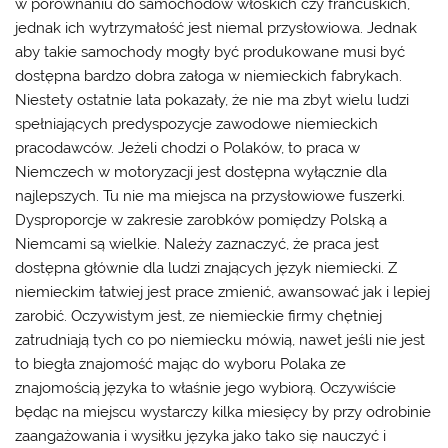
w porównaniu do samochodów włoskich czy francuskich,
jednak ich wytrzymałość jest niemal przysłowiowa. Jednak
aby takie samochody mogły być produkowane musi być
dostępna bardzo dobra załoga w niemieckich fabrykach.
Niestety ostatnie lata pokazały, że nie ma zbyt wielu ludzi
spełniających predyspozycje zawodowe niemieckich
pracodawców. Jeżeli chodzi o Polaków, to praca w
Niemczech w motoryzacji jest dostępna wyłącznie dla
najlepszych. Tu nie ma miejsca na przysłowiowe fuszerki.
Dysproporcje w zakresie zarobków pomiędzy Polską a
Niemcami są wielkie. Należy zaznaczyć, że praca jest
dostępna głównie dla ludzi znających język niemiecki. Z
niemieckim łatwiej jest prace zmienić, awansować jak i lepiej
zarobić. Oczywistym jest, ze niemieckie firmy chętniej
zatrudniają tych co po niemiecku mówią, nawet jeśli nie jest
to biegła znajomość mając do wyboru Polaka ze
znajomością języka to właśnie jego wybiorą. Oczywiście
będąc na miejscu wystarczy kilka miesięcy by przy odrobinie
zaangażowania i wysiłku języka jako tako się nauczyć i