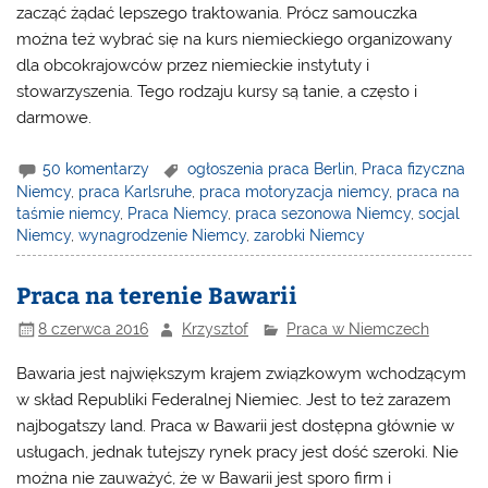
zacząć żądać lepszego traktowania. Prócz samouczka
można też wybrać się na kurs niemieckiego organizowany
dla obcokrajowców przez niemieckie instytuty i
stowarzyszenia. Tego rodzaju kursy są tanie, a często i
darmowe.
50 komentarzy
ogłoszenia praca Berlin
,
Praca fizyczna
Niemcy
,
praca Karlsruhe
,
praca motoryzacja niemcy
,
praca na
taśmie niemcy
,
Praca Niemcy
,
praca sezonowa Niemcy
,
socjal
Niemcy
,
wynagrodzenie Niemcy
,
zarobki Niemcy
Praca na terenie Bawarii
8 czerwca 2016
Krzysztof
Praca w Niemczech
Bawaria jest największym krajem związkowym wchodzącym
w skład Republiki Federalnej Niemiec. Jest to też zarazem
najbogatszy land.
Praca w Bawarii
jest dostępna głównie w
usługach, jednak tutejszy rynek pracy jest dość szeroki. Nie
można nie zauważyć, że w Bawarii jest sporo firm i