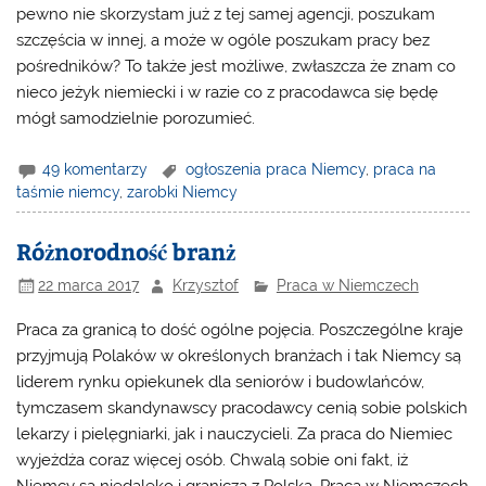
pewno nie skorzystam już z tej samej agencji, poszukam
szczęścia w innej, a może w ogóle poszukam pracy bez
pośredników? To także jest możliwe, zwłaszcza że znam co
nieco jeżyk niemiecki i w razie co z pracodawca się będę
mógł samodzielnie porozumieć.
49 komentarzy
ogłoszenia praca Niemcy
,
praca na
taśmie niemcy
,
zarobki Niemcy
Różnorodność branż
22 marca 2017
Krzysztof
Praca w Niemczech
Praca za granicą to dość ogólne pojęcia. Poszczególne kraje
przyjmują Polaków w określonych branżach i tak Niemcy są
liderem rynku opiekunek dla seniorów i budowlańców,
tymczasem skandynawscy pracodawcy cenią sobie polskich
lekarzy i pielęgniarki, jak i nauczycieli. Za praca do Niemiec
wyjeżdża coraz więcej osób. Chwalą sobie oni fakt, iż
Niemcy są niedaleko i graniczą z Polską.
Praca w Niemczech