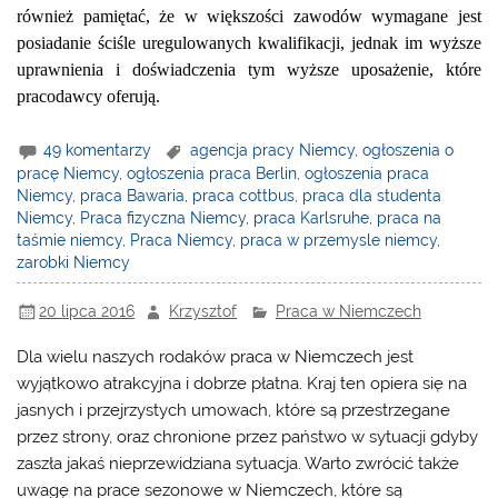
również pamiętać, że w większości zawodów wymagane jest
posiadanie ściśle uregulowanych kwalifikacji, jednak im wyższe
uprawnienia i doświadczenia tym wyższe uposażenie, które
pracodawcy oferują.
49 komentarzy
agencja pracy Niemcy
,
ogłoszenia o
pracę Niemcy
,
ogłoszenia praca Berlin
,
ogłoszenia praca
Niemcy
,
praca Bawaria
,
praca cottbus
,
praca dla studenta
Niemcy
,
Praca fizyczna Niemcy
,
praca Karlsruhe
,
praca na
taśmie niemcy
,
Praca Niemcy
,
praca w przemysle niemcy
,
zarobki Niemcy
20 lipca 2016
Krzysztof
Praca w Niemczech
Dla wielu naszych rodaków
praca w Niemczech
jest
wyjątkowo atrakcyjna i dobrze płatna. Kraj ten opiera się na
jasnych i przejrzystych umowach, które są przestrzegane
przez strony, oraz chronione przez państwo w sytuacji gdyby
zaszła jakaś nieprzewidziana sytuacja. Warto zwrócić także
uwagę na prace sezonowe w Niemczech, które są