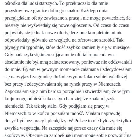
ośrodku dla ludzi starszych. To przekraczało dla mnie
przysłowiowe granice dobrego smaku. Każdego dnia
przeglądałam oferty zawiązane z pracą i nie mogę powiedzieć, że
niestety nie wyświetlały się nowe ogłoszenia. Od czasu do czasu
pojawiały się jednak nowe oferty, lecz one kompletnie mi nie
odpowiadały, głównie ze względu na oferowane zarobki. Tak
płynęły mi tygodnie, które dość szybko zamieniły się w miesiące.
Gdy nadarzyła się interesująca mnie oferta to pracodawca
absolutnie nie był mną zainteresowany, ponieważ nie oddzwaniali
do mnie. Byłam w pewnym momencie załamana i zdecydowałam
się na wyjazd za granicę. Już nie wyobrażałam sobie być dłużej
bez pracy i zdecydowałam się na
rynek pracy w Niemczech
.
Zapoznałam się z nim bardzo porządnie i stwierdziłam, że w tym
kraju mogę odnieść sukces tym bardziej, że znałam język
niemiecki. Tak też się stało. Gdy podjęłam się pracy w
Niemczech to w końcu poczułam radość. Miałam naprawdę
dosyć być bez pracy i pieniędzy. W Polsce to nie było życie tylko
zwykła wegetacja. Na szczęście najgorsze czasy dla mnie się
skończyły. Obecnie za zarobek jaki mam mogę sobie pozwolić na