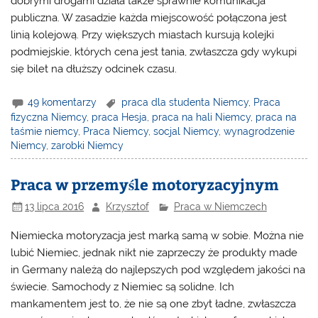
dobrymi drogami działa także sprawnie komunikacja
publiczna. W zasadzie każda miejscowość połączona jest
linią kolejową. Przy większych miastach kursują kolejki
podmiejskie, których cena jest tania, zwłaszcza gdy wykupi
się bilet na dłuższy odcinek czasu.
49 komentarzy
praca dla studenta Niemcy
,
Praca
fizyczna Niemcy
,
praca Hesja
,
praca na hali Niemcy
,
praca na
taśmie niemcy
,
Praca Niemcy
,
socjal Niemcy
,
wynagrodzenie
Niemcy
,
zarobki Niemcy
Praca w przemyśle motoryzacyjnym
13 lipca 2016
Krzysztof
Praca w Niemczech
Niemiecka motoryzacja jest marką samą w sobie. Można nie
lubić Niemiec, jednak nikt nie zaprzeczy że produkty made
in Germany należą do najlepszych pod względem jakości na
świecie. Samochody z Niemiec są solidne. Ich
mankamentem jest to, że nie są one zbyt ładne, zwłaszcza