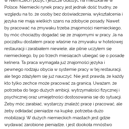
w Niemczech pożyć i jeszcze odłożyć na mieszkanie w
Polsce.
Niemiecki rynek pracy
jest jednak dość trudny, ze
względu na to, że osoby bez doświadczenia, wykształcenia i
języka nie mają wielkich szans na zdobycie posady. Nawet
by pracować na zmywaku trzeba znajomości niemieckiego,
by móc chociażby dogadać się ze znajomymi w pracy. Ja na
początku dostałem pracę właśnie na zmywaku w hotelowej
restauracji i zarabiałem niewiele, ale pilnie uczyłem się
niemieckiego, by po trzech miesiącach ubiegać się o posadę
kelnera. Ta praca wymagała już znajomości języka i
pewnego rodzaju obycia w systemie pracy w tej restauracji,
ale tego zdążyłem się już nauczyć. Nie jest prawdą, że każdy
kto tylko zechce może pracować za granicą. Uważam, że
potrzeba do tego dużych ambicji, wytrzymałości fizycznej i
psychicznej oraz umiejętności dostosowania się do sytuacji.
Żeby móc zarabiać, wystarczy znaleźć pracę i pracować, ale
żeby odkładać pieniądze na kupkę, potrzeba dużo
mobilizacji. W dużych niemieckich miastach jest gdzie
wydawać zarobione pieniądze, i jest dookoła mnóstwo