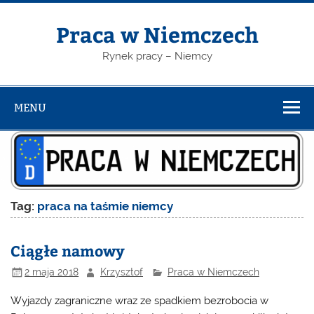
Skip
to
content
Praca w Niemczech
Rynek pracy – Niemcy
MENU
Tag:
praca na taśmie niemcy
Ciągłe namowy
2 maja 2018
Krzysztof
Praca w Niemczech
Wyjazdy zagraniczne wraz ze spadkiem bezrobocia w