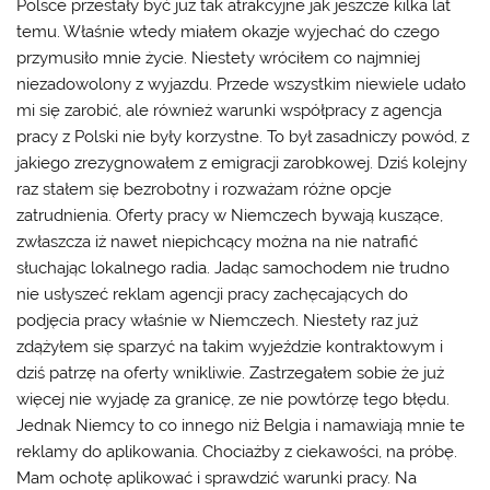
Polsce przestały być już tak atrakcyjne jak jeszcze kilka lat
temu. Właśnie wtedy miałem okazje wyjechać do czego
przymusiło mnie życie. Niestety wróciłem co najmniej
niezadowolony z wyjazdu. Przede wszystkim niewiele udało
mi się zarobić, ale również warunki współpracy z agencja
pracy z Polski nie były korzystne. To był zasadniczy powód, z
jakiego zrezygnowałem z emigracji zarobkowej. Dziś kolejny
raz stałem się bezrobotny i rozważam różne opcje
zatrudnienia. Oferty pracy w Niemczech bywają kuszące,
zwłaszcza iż nawet niepichcący można na nie natrafić
słuchając lokalnego radia. Jadąc samochodem nie trudno
nie usłyszeć reklam agencji pracy zachęcających do
podjęcia pracy właśnie w Niemczech. Niestety raz już
zdążyłem się sparzyć na takim wyjeździe kontraktowym i
dziś patrzę na oferty wnikliwie. Zastrzegałem sobie że już
więcej nie wyjadę za granicę, ze nie powtórzę tego błędu.
Jednak Niemcy to co innego niż Belgia i namawiają mnie te
reklamy do aplikowania. Chociażby z ciekawości, na próbę.
Mam ochotę aplikować i sprawdzić warunki pracy. Na