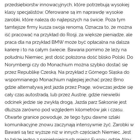
przedsiębiorstw innowacyjnych, które potrzebują wysokiej
klasy specjalistów. Oferowane są im naprawdę wysokie
zarobki, które nalezą do najlepszych na świcie. Poza tym
tamtejsze firmy kusza swoja renomą. Oznacza to, że można
iść pracować na przykład do Rosji, za większe pieniądze, ale
praca dla na przykład BMW może być opłacalna na dalsza
karierę i to na całym świecie. Bawaria pomimo że leży na
południu Niemiec, jest dość położona dość blisko Polski. Do
Norymbergi czy do Monachium można szybko dostać się
przez Republikę Czeską. Na przykład z Górnego Sląska do
wspomnianego Monachium najlepiej jechać przez Brno
gdzie alternatywą jest jazda przez Pragę, wówczas jedzie się
cały czas autostradą, lub przez Austrię, gdzie niewielki
odcinek jedzie się zwykłą drogą. Jazda parz Saksonie jest
dłuższa zarówno pod względem kilometrów jak i czasu.
Otwarte granice powoduje, że tego typu dawne szlaki
komunikacyjne znowu zaczynają intensywnie żyć. Zarobki w
Bawarii są tez wyższe niż w innych częściach Niemiec. Jest
to także jedno z najpiękniejszych miejsc Europy, gdzie Alpy