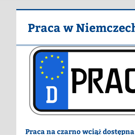
Skip
to
content
Praca w Niemczec
Praca na czarno wciąż dostępn