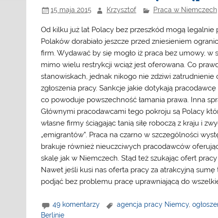
15 maja 2015
Krzysztof
Praca w Niemczech
Od kilku już lat Polacy bez przeszkód mogą legaln
Polaków dorabiało jeszcze przed zniesieniem ograni
firm. Wydawać by się mogło iż praca bez umowy, w s
mimo wielu restrykcji wciąż jest oferowana. Co praw
stanowiskach, jednak nikogo nie zdziwi zatrudnienie
zgłoszenia pracy. Sankcje jakie dotykają pracodawcę 
co powoduje powszechność łamania prawa. Inna spraw
Głównymi pracodawcami tego pokroju są Polacy któr
własne firmy ściągając tanią siłę roboczą z kraju i z
„emigrantów”. Praca na czarno w szczególności występ
brakuje również nieuczciwych pracodawców oferujący
skalę jak w Niemczech. Stąd też szukając ofert prac
Nawet jeśli kusi nas oferta pracy za atrakcyjną sumę
podjąć bez problemu pracę uprawniającą do wszelkiej
49 komentarzy
agencja pracy Niemcy
,
ogłosze
Berlinie