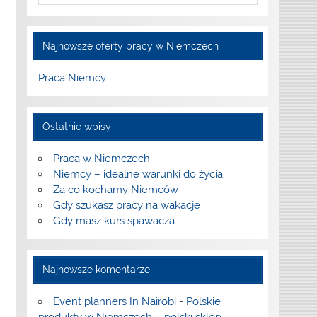
Najnowsze oferty pracy w Niemczech
Praca Niemcy
Ostatnie wpisy
Praca w Niemczech
Niemcy – idealne warunki do życia
Za co kochamy Niemców
Gdy szukasz pracy na wakacje
Gdy masz kurs spawacza
Najnowsze komentarze
Event planners In Nairobi
-
Polskie
produkty w Niemczech – polski sklep