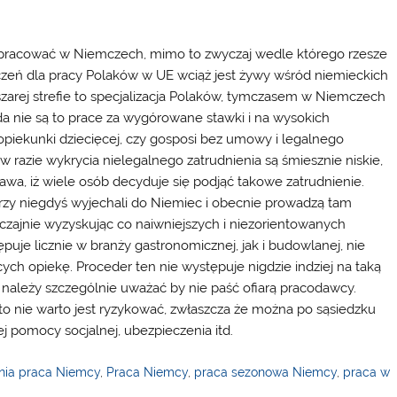
ie pracować w Niemczech, mimo to zwyczaj wedle którego rzesze
czeń dla pracy Polaków w UE wciąż jest żywy wśród niemieckich
zarej strefie to specjalizacja Polaków, tymczasem w Niemczech
da nie są to prace za wygórowane stawki i na wysokich
 opiekunki dziecięcej, czy gosposi bez umowy i legalnego
w razie wykrycia nielegalnego zatrudnienia są śmiesznie niskie,
a, iż wiele osób decyduje się podjąć takowe zatrudnienie.
zy niegdyś wyjechali do Niemiec i obecnie prowadzą tam
wyczajnie wyzyskując co naiwniejszych i niezorientowanych
uje licznie w branży gastronomicznej, jak i budowlanej, nie
ch opiekę. Proceder ten nie występuje nigdzie indziej na taką
y należy szczególnie uważać by nie paść ofiarą pracodawcy.
 to nie warto jest ryzykować, zwłaszcza że można po sąsiedzku
 pomocy socjalnej, ubezpieczenia itd.
nia praca Niemcy
,
Praca Niemcy
,
praca sezonowa Niemcy
,
praca w