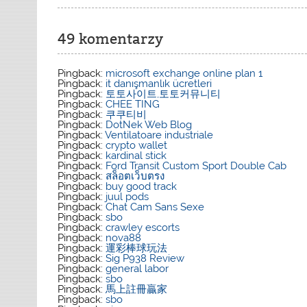
49 komentarzy
Pingback:
microsoft exchange online plan 1
Pingback:
it danışmanlık ücretleri
Pingback:
토토사이트,토토커뮤니티
Pingback:
CHEE TING
Pingback:
쿠쿠티비
Pingback:
DotNek Web Blog
Pingback:
Ventilatoare industriale
Pingback:
crypto wallet
Pingback:
kardinal stick
Pingback:
Ford Transit Custom Sport Double Cab
Pingback:
สล็อตเว็บตรง
Pingback:
buy good track
Pingback:
juul pods
Pingback:
Chat Cam Sans Sexe
Pingback:
sbo
Pingback:
crawley escorts
Pingback:
nova88
Pingback:
運彩棒球玩法
Pingback:
Sig P938 Review
Pingback:
general labor
Pingback:
sbo
Pingback:
馬上註冊贏家
Pingback:
sbo