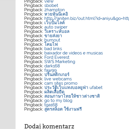
Pingback:
view
Pingback:
sbobet
Pingback:
2hampton
Pingback:
หวยหุ้นนิเคอิ
Pingback:
http://aniten.biz/out.html?id=aniyu&go=h
Pingback:
เว็บปั้มไลค์
Pingback:
auto swiper
Pingback:
วิเคราะห์บอล
Pingback:
ขายส่งยา
Pingback:
burnout
Pingback:
โคมไฟ
Pingback:
bad links
Pingback:
baixador de videos e musicas
Pingback:
Ford Everest
Pingback:
SWS Marketing
Pingback:
dark168
Pingback:
faw99
Pingback:
ปริ้นสติกเกอร์
Pingback:
live webcams
Pingback:
cam sites promo
Pingback:
ประวัติเว็บแทงบอลยูฟ่า ufabet
Pingback:
ผลิตเสื้อยืด
Pingback:
สอนภาษาไทยให้ชาวต่างชาติ
Pingback:
go to my blog
Pingback:
tga168
Pingback:
สูตรสล็อต ใช้งานฟรี
Dodaj komentarz