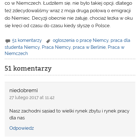
co w Niemczech. Łudziłem się, nie było takiej opcji, dlatego
też zdecydowaliśmy wraz z moja drugą połową o emigracji
do Niemiec. Decyzji obecnie nie żałuję, chociaż łezka w oku
się kręci od czasu do czasu kiedy słyszę o Polsce.
51 komentarzy
ogłoszenia o pracę Niemcy
,
praca dla
studenta Niemcy
,
Praca Niemcy
,
praca w Berlinie
,
Praca w
Niemczech
51 komentarzy
niedobremi
27 lutego 2017 at 11:42
Nasz zachodni sąsiad to wielki rynek zbytu i rynek pracy
dla nas
Odpowiedz