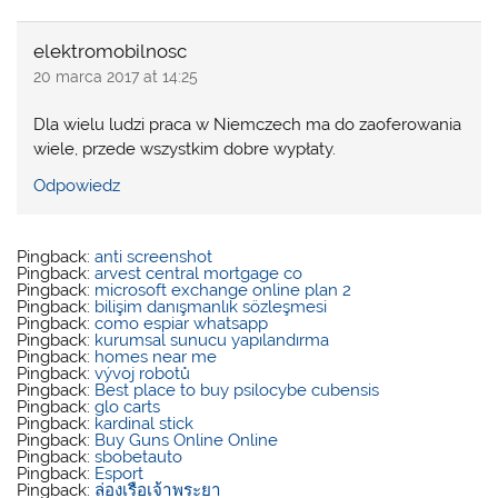
elektromobilnosc
20 marca 2017 at 14:25
Dla wielu ludzi praca w Niemczech ma do zaoferowania
wiele, przede wszystkim dobre wypłaty.
Odpowiedz
Pingback:
anti screenshot
Pingback:
arvest central mortgage co
Pingback:
microsoft exchange online plan 2
Pingback:
bilişim danışmanlık sözleşmesi
Pingback:
como espiar whatsapp
Pingback:
kurumsal sunucu yapılandırma
Pingback:
homes near me
Pingback:
vývoj robotů
Pingback:
Best place to buy psilocybe cubensis
Pingback:
glo carts
Pingback:
kardinal stick
Pingback:
Buy Guns Online Online
Pingback:
sbobetauto
Pingback:
Esport
Pingback:
ล่องเรือเจ้าพระยา