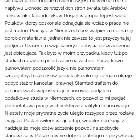
się okazuje bezrobocie u Niemców jest niewielkie i mimo
napływu ludności ze wszystkich stron świata, tak Arabów,
Turków jak i Tajlandczyków, Rosjan w grupie tej jest wielu
Polaków którzy doskonale odnajdują się wciąż o pracę nie
jest trudno. Pracując w Niemczech bez wątpienia można się
dorobić materialnie, jednak nie zawsze to jest przyczyną jej
podjęcia. Czasem to wizja kariery i zdobycia doświadczenia
jest obiecująca. Tak było w moim przypadku, kiedy tuż po
studiach ruszyłem przed siebie na zachód. Początkowo
planowałem podszkolić język, nie planowałem
szczególnych sukcesów, jednak okazało się że mam okazję
odbyć staż w kancelarii prawnej. Stamtąd trafiłem do
uznanej światowej instytucji finansowej, podjąłem
dodatkowe studia w Niemczech, co pozwoliło mi podjąć
pełnoetatową pracę w charakterze analityka finansowego.
Niestety moje prywatne życie uległo rozsypce przez rozłąkę
i wyjazd. Postanowiłem wziąć urlop, wróciłem do kraju z
nadzieją że moje doświadczenie pozwoli na zdobycie
stanowiska w Polsce równie dobrze płatnego i z przyszłością