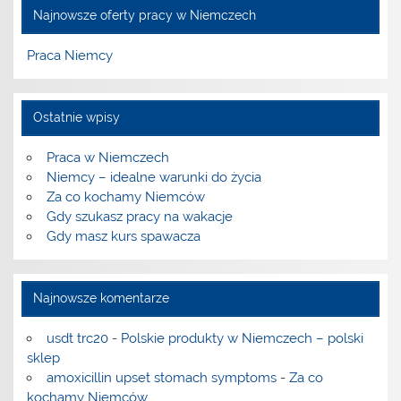
Najnowsze oferty pracy w Niemczech
Praca Niemcy
Ostatnie wpisy
Praca w Niemczech
Niemcy – idealne warunki do życia
Za co kochamy Niemców
Gdy szukasz pracy na wakacje
Gdy masz kurs spawacza
Najnowsze komentarze
usdt trc20
-
Polskie produkty w Niemczech – polski
sklep
amoxicillin upset stomach symptoms
-
Za co
kochamy Niemców