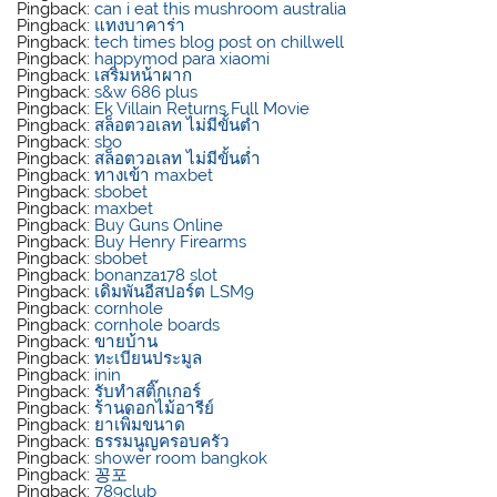
Pingback:
can i eat this mushroom australia
Pingback:
แทงบาคาร่า
Pingback:
tech times blog post on chillwell
Pingback:
happymod para xiaomi
Pingback:
เสริมหน้าผาก
Pingback:
s&w 686 plus
Pingback:
Ek Villain Returns Full Movie
Pingback:
สล็อตวอเลท ไม่มีขั้นต่ำ
Pingback:
sbo
Pingback:
สล็อตวอเลท ไม่มีขั้นต่ำ
Pingback:
ทางเข้า maxbet
Pingback:
sbobet
Pingback:
maxbet
Pingback:
Buy Guns Online
Pingback:
Buy Henry Firearms
Pingback:
sbobet
Pingback:
bonanza178 slot
Pingback:
เดิมพันอีสปอร์ต LSM9
Pingback:
cornhole
Pingback:
cornhole boards
Pingback:
ขายบ้าน
Pingback:
ทะเบียนประมูล
Pingback:
inin
Pingback:
รับทำสติ๊กเกอร์
Pingback:
ร้านดอกไม้อารีย์
Pingback:
ยาเพิ่มขนาด
Pingback:
ธรรมนูญครอบครัว
Pingback:
shower room bangkok
Pingback:
꽁포
Pingback:
789club