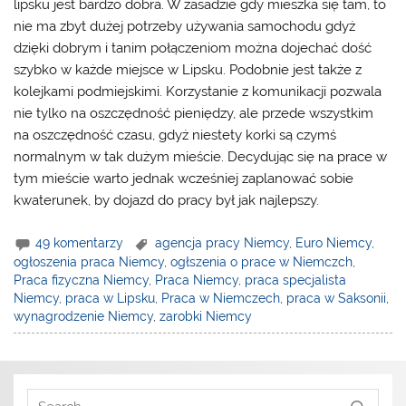
lipsku jest bardzo dobra. W zasadzie gdy mieszka się tam, to
nie ma zbyt dużej potrzeby używania samochodu gdyż
dzięki dobrym i tanim połączeniom można dojechać dość
szybko w każde miejsce w Lipsku. Podobnie jest także z
kolejkami podmiejskimi. Korzystanie z komunikacji pozwala
nie tylko na oszczędność pieniędzy, ale przede wszystkim
na oszczędność czasu, gdyż niestety korki są czymś
normalnym w tak dużym mieście. Decydując się na prace w
tym mieście warto jednak wcześniej zaplanować sobie
kwaterunek, by dojazd do pracy był jak najlepszy.
49 komentarzy
agencja pracy Niemcy
,
Euro Niemcy
,
ogłoszenia praca Niemcy
,
ogłszenia o prace w Niemczch
,
Praca fizyczna Niemcy
,
Praca Niemcy
,
praca specjalista
Niemcy
,
praca w Lipsku
,
Praca w Niemczech
,
praca w Saksonii
,
wynagrodzenie Niemcy
,
zarobki Niemcy