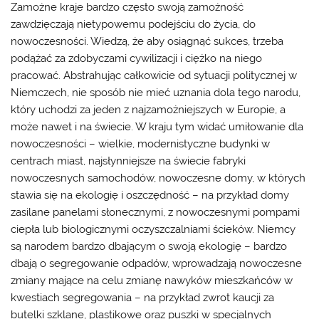
Zamożne kraje bardzo często swoją zamożność
zawdzięczają nietypowemu podejściu do życia, do
nowoczesności. Wiedzą, że aby osiągnąć sukces, trzeba
podążać za zdobyczami cywilizacji i ciężko na niego
pracować. Abstrahując całkowicie od sytuacji politycznej w
Niemczech, nie sposób nie mieć uznania dola tego narodu,
który uchodzi za jeden z najzamożniejszych w Europie, a
może nawet i na świecie. W kraju tym widać umiłowanie dla
nowoczesności – wielkie, modernistyczne budynki w
centrach miast, najsłynniejsze na świecie fabryki
nowoczesnych samochodów, nowoczesne domy, w których
stawia się na ekologię i oszczędność – na przykład domy
zasilane panelami słonecznymi, z nowoczesnymi pompami
ciepła lub biologicznymi oczyszczalniami ścieków. Niemcy
są narodem bardzo dbającym o swoją ekologię – bardzo
dbają o segregowanie odpadów, wprowadzają nowoczesne
zmiany mające na celu zmianę nawyków mieszkańców w
kwestiach segregowania – na przykład zwrot kaucji za
butelki szklane, plastikowe oraz puszki w specjalnych