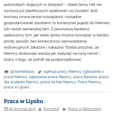
automatach stojących w sklepach – dzięki temu nikt nie
wyrzuca już plastikowych opakowań czy puszek! Jeśli
kochasz nowoczesne rozwiązania i rozsądne
gospodarowanie zasobami, to koniecznie pojedź do Niemiec
lub nawet zamieszkaj tam. Z pewnością będziesz
zaskoczony tym, jak wiele spraw można rozwiązać w bardzo
prosty sposób, bez konieczności wprowadzania
restrykcyjnych zakazów i nakazów. Trzeba przyznać, że
Niemcy doskonale wiedza jak wpłynąć na swój naród –
znany z tego, że potrafi się podporządkować.
49 komentarzy
agencja pracy Niemcy
,
ogłoszenia o
pracę Niemcy
,
ogłoszenia praca Niemcy
,
praca Bawaria
,
praca
dla studenta Niemcy
,
praca na hali Niemcy
,
Praca Niemcy
,
praca w Lipsku
Praca w Lipsku
18 stycznia 2017
Krzysztof
Praca w Niemczech