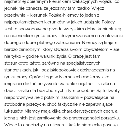
najchętniej obieranym kierunkiem wakacyjnych wojażu, co
jednak nie oznacza, że jeździmy tam rzadko. Wręcz
przeciwnie – kierunek Polska-Niemcy to jeden z
najpopularniejszych kierunków, w jakich udają się Polacy.
Jest to spowodowane przede wszystkim dobrą koniunkturą
na niemieckim rynku pracy i dużymi szansami na znalezienie
dobrego i dobre płatnego zatrudnienia. Niemcy są krajem
bardzo zamożnym, który stwarza swoim obywatelom – ale
nie tylko – godne warunki życia. O pracę jest tam
stosunkowo łatwo, zarówno na specjalistycznych
stanowiskach, jak i bez jakiegokolwiek doświadczenia na
rynku pracy. Oprócz tego w Niemczech możemy jako
imigranci dostać przyzwoite warunki socjalne – zasiłki na
dzieci, zasiłki dla bezrobotnych i tym podobne. Są to kwoty
nieporównywalne z polskimi zasiłkami – pozwalające na
swobodne przeżycie, choć faktycznie nie zapewniające
luksusów. Niemcy maja kilka charakterystycznych cech, a
jedną z nich jest zamiłowanie do praworządności porządku.
Widać to chociażby na ulicach – każda niemiecka posesja,