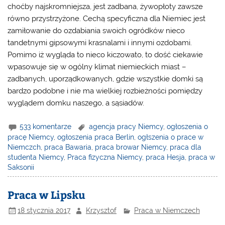
choćby najskromniejsza, jest zadbana, żywopłoty zawsze
równo przystrzyżone. Cechą specyficzna dla Niemiec jest
zamiłowanie do ozdabiania swoich ogródków nieco
tandetnymi gipsowymi krasnalami i innymi ozdobami.
Pomimo iż wygląda to nieco kiczowato, to dość ciekawie
wpasowuje się w ogólny klimat niemieckich miast –
zadbanych, uporządkowanych, gdzie wszystkie domki są
bardzo podobne i nie ma wielkiej rozbieżności pomiędzy
wyglądem domku naszego, a sąsiadów.
533 komentarze
agencja pracy Niemcy
,
ogłoszenia o
pracę Niemcy
,
ogłoszenia praca Berlin
,
ogłszenia o prace w
Niemczch
,
praca Bawaria
,
praca browar Niemcy
,
praca dla
studenta Niemcy
,
Praca fizyczna Niemcy
,
praca Hesja
,
praca w
Saksonii
Praca w Lipsku
18 stycznia 2017
Krzysztof
Praca w Niemczech