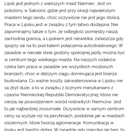
Lipsk jest jednym z większych miast Niemiec. Jest on
położony w Saksonii, gdzie jest przy okazji największym
miastem tego landu, choć oczywiście nie jest jego stolicą.
Praca w Lipsku
jest w związku z tym łatwo dostępna. Nie
zapominajmy także o tym, że odległość pomiędzy naszą
zachodnią granicą, a Lipskiem jest niewielka, zwłaszcza gdy
spojrzy się na to pod kątem połączenia autostradowego. W
zasadzie w niecałe dwie godziny spokojnej jazdy można być
w centrum tego wielkiego miasta. Na naszych rodaków
czeka tam praca w zasadzie we wszystkich możliwych
branżach, choć w dalszym ciągu dominująca jest branża
budowlana. Co ważne koszty zakwaterowania w Lipsku nie
są zbyt duże, a to w związku z licznymi mieszkaniami z
czasów Niemieckiej Republiki Demokratycznej, które nie
cieszą się powodzeniem wśród rodowitych Niemców. Jest
to jak najbardziej zrozumiałe. Oczywiście w samym centrum
ceny są wyższe niż na peryferiach, podobnie jak w miastach
ościennych, które tworzą aglomeracje. Komunikacja w
lipsku jest bardzo dobra. W zasadzie gdy mieszka się tam, to