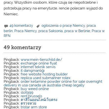
pracy. Wszystkim osobom, które czują się niepotrzebne i
potrzebują pracy na emeryturze, rencie polecam wyjazd do
Niemiec.
49 komentarzy
ogłoszenia o pracę Niemcy
,
praca
berlin
,
Praca Niemcy
,
praca Saksonia
,
praca w Berlinie
,
Praca w
RFN
49 komentarzy
Pingback:
www.mein-tierschild.de/
Pingback:
exchange online fiyat
Pingback:
internet teknik servis
Pingback:
it danışmanlığı
Pingback:
free website hosting builder
Pingback:
replica used submariner rolex
Pingback:
order ketamine powder online for sale overnight
delivery in usa canada uk australia cheap legally
Pingback:
buy weed online
Pingback:
slot999
Pingback:
rent.brussels
Pingback:
คาสิโนออนไลน์เว็บตรง
Pingback:
ตรวจหวย
Pingback:
tristar arm store