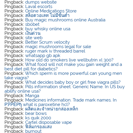
Pingback:
dumps website
Pingback:
Laval escorts
Pingback:
Online Medications Store
Pingback:
สล็อตวอเลท ไม่มีขั้นต่ำ
Pingback:
Buy magic mushrooms online Australia
Pingback:
sbobet
Pingback:
buy whisky online usa​
Pingback:
เงินด่วน
Pingback:
site web
Pingback:
Better Scrum velocity
Pingback:
magic mushrooms legal for sale
Pingback:
ruger mark iv threaded barrel
Pingback:
whatsapp gb apk
Pingback:
How old do smokers live wellbutrin xl 300?
Pingback:
What food will not make you gain weight and a
best diet pill for diabetics?
Pingback:
Which sperm is more powerful can young men
take viagra?
Pingback:
What decides baby boy or girl free viagra pills?
Pingback:
Pills information sheet. Generic Name. In US buy
abilify online usa?
Pingback:
Manga
Pingback:
Medicines information. Trade mark names. In
РЎРЁРђ what is paroxetine hcl?
Pingback:
ผลิตและจำหน่ายกล่องเหล็ก
Pingback:
bear bows
Pingback:
ks quik 2000
Pingback:
Cartel disposable vape
Pingback:
ฟิล์มกรองแสง
Pingback:
burnout