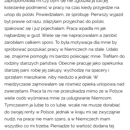
zaproponowała mi czy bym się nie zgodziła ją lub jej
koleżankę podmienić w pracy na czas kiedy przyjedzie na
urlop do polski. Powiedziałam, ze spróbuję. Pierwszy wyjazd
był prawie od razu, zdążyłam przyjechać do polski,
spakować się i już pojechałam. Praca wpadła mi jak
najbardziej w gust. Wiele się nie napracowałam a zarobić
zarobiłam całkiem sporo. To była motywacja dla mnie by
spróbować poszukać pracy w Niemczech na stałe. Udało
się, znajome pomogły mi bardzo polecając mnie. Trafiłam do
rodziny starszych państwa. Obecnie pracuję jako opiekunka
starszej pani, robię jej zakupy, wychodzę na spacery i
sprzątam mieszkanie, niby niedużo a jednak. W
międzyczasie zajmowałam się również opieką urlopową nad
zwierzętami. Praca ta mi nie przeszkadza mimo że w Polsce
wiele osób wyśmiewa mnie za usługiwanie Niemcom.
Tymczasem ja lubię to co lubię, wcale nie muszę dorabiać
do swojej renty w Polsce, jednak w kraju mi się zwyczajnie
nudzi, na pracę nie mam szans, a w Niemczech mam
wszystko co mi trzeba. Pieniądze to wartość dodana tej