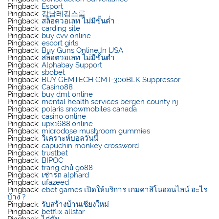
Pingback:
Esport
Pingback:
강남레깅스룸
Pingback:
สล็อตวอเลท ไม่มีขั้นต่ำ
Pingback:
carding site
Pingback:
buy cvv online
Pingback:
escort girls
Pingback:
Buy Guns Online In USA
Pingback:
สล็อตวอเลท ไม่มีขั้นต่ำ
Pingback:
Alphabay Support
Pingback:
sbobet
Pingback:
BUY GEMTECH GMT-300BLK Suppressor
Pingback:
Casino88
Pingback:
buy dmt online
Pingback:
mental health services bergen county nj
Pingback:
polaris snowmobiles canada
Pingback:
casino online
Pingback:
upx1688.online
Pingback:
microdose mushroom gummies
Pingback:
วิเคราะห์บอลวันนี้
Pingback:
capuchin monkey crossword
Pingback:
trustbet
Pingback:
BIPOC
Pingback:
trang chủ go88
Pingback:
เช่ารถ alphard
Pingback:
ufazeed
Pingback:
ebet games เปิดให้บริการ เกมคาสิโนออนไลน์ อะไร
บ้าง ?
Pingback:
รับสร้างบ้านเชียงใหม่
Pingback:
betflix allstar