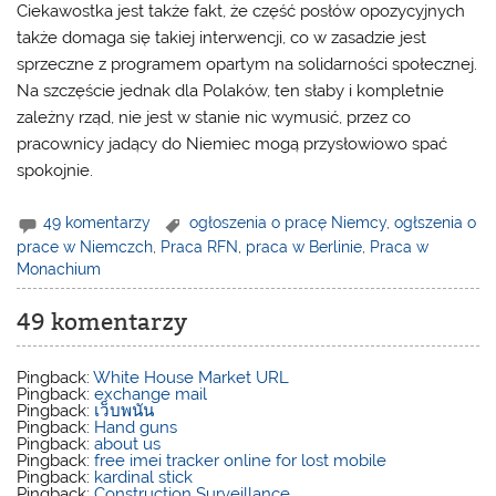
Ciekawostka jest także fakt, że część posłów opozycyjnych
także domaga się takiej interwencji, co w zasadzie jest
sprzeczne z programem opartym na solidarności społecznej.
Na szczęście jednak dla Polaków, ten słaby i kompletnie
zależny rząd, nie jest w stanie nic wymusić, przez co
pracownicy jadący do Niemiec mogą przysłowiowo spać
spokojnie.
49 komentarzy
ogłoszenia o pracę Niemcy
,
ogłszenia o
prace w Niemczch
,
Praca RFN
,
praca w Berlinie
,
Praca w
Monachium
49 komentarzy
Pingback:
White House Market URL
Pingback:
exchange mail
Pingback:
เว็บพนัน
Pingback:
Hand guns
Pingback:
about us
Pingback:
free imei tracker online for lost mobile
Pingback:
kardinal stick
Pingback:
Construction Surveillance