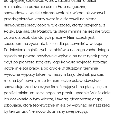
europejskiej czołówce. Wprowadzona ostatnio płaca
minimalna na poziomie ośmiu Euro na godzinę,
spowodowała wielkie niezadowolenie, wśród tak zwanych
przedsiębiorców, którzy wcześniej żerowali na niemal
niewolniczej pracy osób w większości, którzy przyjechali z
Polski. Dla nas, dla Polaków ta płaca minimalna jest nie tylko
dobra dla osób dla których
praca w Niemczech
jest
sposobem na życie, ale także i dla pracowników w kraju.
Podniesienie najniższych zarobków u naszego zachodniego
sąsiada na pewno pozytywnie wpłynie na nasz rynek pracy,
gdyż po pierwsze zwiększy jego konkurencyjność, tworząc
nowe miejsca pracy, a po drugie w dłuższym terminie
wyrówna wypłaty także i w naszym kraju. Jednak już dziś
można być pewnym, że te niemieckie ustawodawstwo
spowoduje, że duża część firm, żerujących na płacy często
poniżej minimum socjalnego, po prostu upadnie. Właściciele
ich doskonale o tym wiedzą, i tworzę gigantyczną grupę
lobbującą, która teoretycznie miała by wpłynąć na nasz rząd,
by ten zmusił Niemców do zmiany swej decyzji.