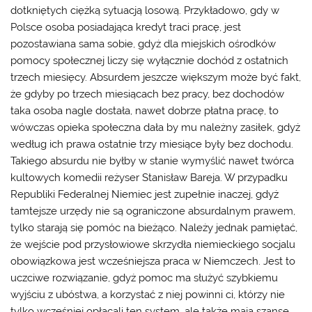
dotkniętych ciężką sytuacją losową. Przykładowo, gdy w
Polsce osoba posiadająca kredyt traci pracę, jest
pozostawiana sama sobie, gdyż dla miejskich ośrodków
pomocy społecznej liczy się wyłącznie dochód z ostatnich
trzech miesięcy. Absurdem jeszcze większym może być fakt,
że gdyby po trzech miesiącach bez pracy, bez dochodów
taka osoba nagle dostała, nawet dobrze płatna pracę, to
wówczas opieka społeczna dała by mu należny zasiłek, gdyż
według ich prawa ostatnie trzy miesiące były bez dochodu.
Takiego absurdu nie byłby w stanie wymyślić nawet twórca
kultowych komedii reżyser Stanisław Bareja. W przypadku
Republiki Federalnej Niemiec jest zupełnie inaczej, gdyż
tamtejsze urzędy nie są ograniczone absurdalnym prawem,
tylko starają się pomóc na bieżąco. Należy jednak pamiętać,
że wejście pod przysłowiowe skrzydła niemieckiego socjalu
obowiązkowa jest wcześniejsza
praca w Niemczech
. Jest to
uczciwe rozwiązanie, gdyż pomoc ma służyć szybkiemu
wyjściu z ubóstwa, a korzystać z niej powinni ci, którzy nie
tylko wcześniej opłacali ten system, ale także mają szanse