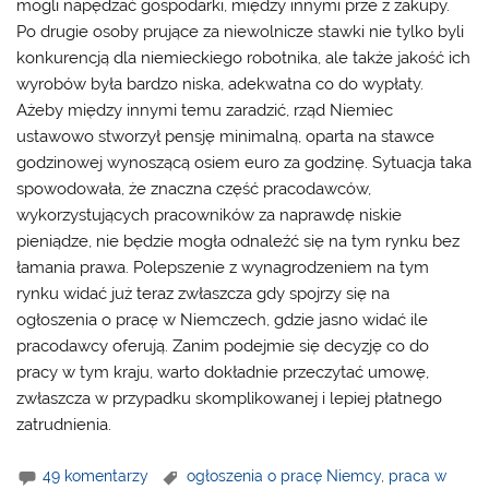
mogli napędzać gospodarki, między innymi prze z zakupy.
Po drugie osoby prujące za niewolnicze stawki nie tylko byli
konkurencją dla niemieckiego robotnika, ale także jakość ich
wyrobów była bardzo niska, adekwatna co do wypłaty.
Ażeby między innymi temu zaradzić, rząd Niemiec
ustawowo stworzył pensję minimalną, oparta na stawce
godzinowej wynoszącą osiem euro za godzinę. Sytuacja taka
spowodowała, że znaczna część pracodawców,
wykorzystujących pracowników za naprawdę niskie
pieniądze, nie będzie mogła odnaleźć się na tym rynku bez
łamania prawa. Polepszenie z wynagrodzeniem na tym
rynku widać już teraz zwłaszcza gdy spojrzy się na
ogłoszenia o pracę w Niemczech
, gdzie jasno widać ile
pracodawcy oferują. Zanim podejmie się decyzję co do
pracy w tym kraju, warto dokładnie przeczytać umowę,
zwłaszcza w przypadku skomplikowanej i lepiej płatnego
zatrudnienia.
49 komentarzy
ogłoszenia o pracę Niemcy
,
praca w