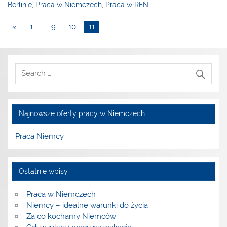
Berlinie
,
Praca w Niemczech
,
Praca w RFN
«
1
…
9
10
11
Najnowsze oferty pracy w Niemczech
Praca Niemcy
Ostatnie wpisy
Praca w Niemczech
Niemcy – idealne warunki do życia
Za co kochamy Niemców