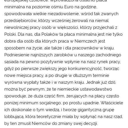
minimalna na poziomie ośmiu Euro na godzinę,
spowodowała wielkie niezadowolenie, wśród tak zwanych
przedsiębiorców, którzy wcześniej żerowali na niemal
niewolniczej pracy osób w większości, którzy przyjechali z
Polski. Dla nas, dla Polaków ta płaca minimalna jest nie tylko
dobra dla osób dla których
praca w Niemczech
jest
sposobem na życie, ale także i dla pracowników w kraju.
Podniesienie najniższych zarobków u naszego zachodniego
sąsiada na pewno pozytywnie wpłynie na nasz rynek pracy,
gdyż po pierwsze zwiększy jego konkurencyjność, tworząc
nowe miejsca pracy, a po drugie w dłuższym terminie
wyrówna wypłaty także i w naszym kraju. Jednak już dziś
można być pewnym, że te niemieckie ustawodawstwo
spowoduje, że duża część firm, żerujących na płacy często
poniżej minimum socjalnego, po prostu upadnie. Właściciele
ich doskonale o tym wiedzą, i tworzę gigantyczną grupę
lobbującą, która teoretycznie miała by wpłynąć na nasz rząd,
by ten zmusił Niemców do zmiany swej decyzji.