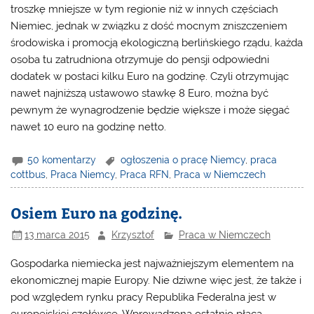
troszkę mniejsze w tym regionie niż w innych częściach
Niemiec, jednak w związku z dość mocnym zniszczeniem
środowiska i promocją ekologiczną berlińskiego rządu, każda
osoba tu zatrudniona otrzymuje do pensji odpowiedni
dodatek w postaci kilku Euro na godzinę. Czyli otrzymując
nawet najniższą ustawowo stawkę 8 Euro, można być
pewnym że wynagrodzenie będzie większe i może sięgać
nawet 10 euro na godzinę netto.
50 komentarzy
ogłoszenia o pracę Niemcy
,
praca
cottbus
,
Praca Niemcy
,
Praca RFN
,
Praca w Niemczech
Osiem Euro na godzinę.
13 marca 2015
Krzysztof
Praca w Niemczech
Gospodarka niemiecka jest najważniejszym elementem na
ekonomicznej mapie Europy. Nie dziwne więc jest, że także i
pod względem rynku pracy Republika Federalna jest w
europejskiej czołówce. Wprowadzona ostatnio płaca