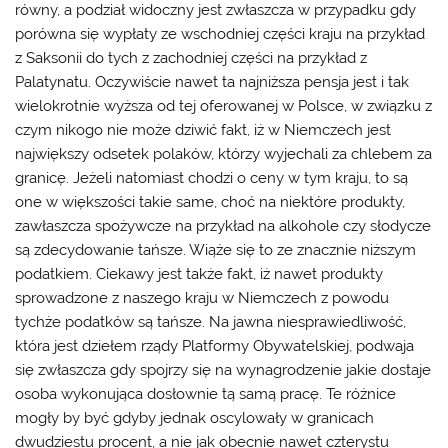
równy, a podział widoczny jest zwłaszcza w przypadku gdy
porówna się wypłaty ze wschodniej części kraju na przykład
z Saksonii do tych z zachodniej części na przykład z
Palatynatu. Oczywiście nawet ta najniższa pensja jest i tak
wielokrotnie wyższa od tej oferowanej w Polsce, w związku z
czym nikogo nie może dziwić fakt, iż w Niemczech jest
największy odsetek polaków, którzy wyjechali za chlebem za
granicę. Jeżeli natomiast chodzi o ceny w tym kraju, to są
one w większości takie same, choć na niektóre produkty,
zawłaszcza spożywcze na przykład na alkohole czy słodycze
są zdecydowanie tańsze. Wiąże się to ze znacznie niższym
podatkiem. Ciekawy jest także fakt, iż nawet produkty
sprowadzone z naszego kraju w Niemczech z powodu
tychże podatków są tańsze. Na jawna niesprawiedliwość,
która jest dziełem rządy Platformy Obywatelskiej, podwaja
się zwłaszcza gdy spojrzy się na wynagrodzenie jakie dostaje
osoba wykonująca dosłownie tą samą pracę. Te różnice
mogły by być gdyby jednak oscylowały w granicach
dwudziestu procent, a nie jak obecnie nawet czterystu