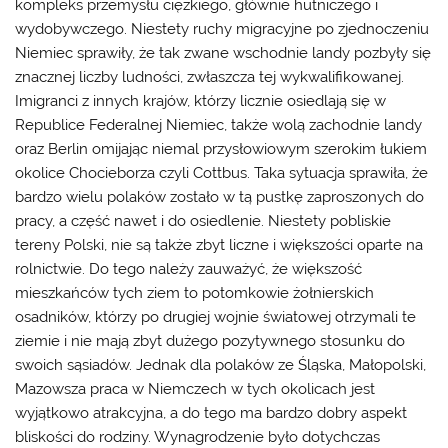
kompleks przemysłu ciężkiego, głównie hutniczego i
wydobywczego. Niestety ruchy migracyjne po zjednoczeniu
Niemiec sprawiły, że tak zwane wschodnie landy pozbyły się
znacznej liczby ludności, zwłaszcza tej wykwalifikowanej.
Imigranci z innych krajów, którzy licznie osiedlają się w
Republice Federalnej Niemiec, także wolą zachodnie landy
oraz Berlin omijając niemal przysłowiowym szerokim łukiem
okolice Chocieborza czyli Cottbus. Taka sytuacja sprawiła, że
bardzo wielu polaków zostało w tą pustkę zaproszonych do
pracy, a część nawet i do osiedlenie. Niestety pobliskie
tereny Polski, nie są także zbyt liczne i większości oparte na
rolnictwie. Do tego należy zauważyć, że większość
mieszkańców tych ziem to potomkowie żołnierskich
osadników, którzy po drugiej wojnie światowej otrzymali te
ziemie i nie mają zbyt dużego pozytywnego stosunku do
swoich sąsiadów. Jednak dla polaków ze Śląska, Małopolski,
Mazowsza
praca w Niemczech
w tych okolicach jest
wyjątkowo atrakcyjna, a do tego ma bardzo dobry aspekt
bliskości do rodziny. Wynagrodzenie było dotychczas